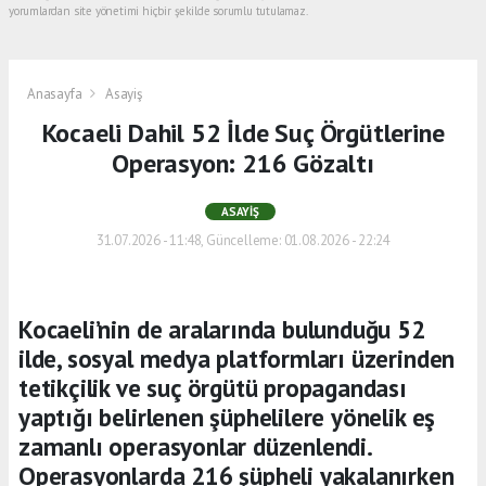
yorumlardan site yönetimi hiçbir şekilde sorumlu tutulamaz.
Anasayfa
Asayiş
Kocaeli Dahil 52 İlde Suç Örgütlerine
Operasyon: 216 Gözaltı
ASAYIŞ
31.07.2026 - 11:48, Güncelleme: 01.08.2026 - 22:24
Kocaeli’nin de aralarında bulunduğu 52
ilde, sosyal medya platformları üzerinden
tetikçilik ve suç örgütü propagandası
yaptığı belirlenen şüphelilere yönelik eş
zamanlı operasyonlar düzenlendi.
Operasyonlarda 216 şüpheli yakalanırken