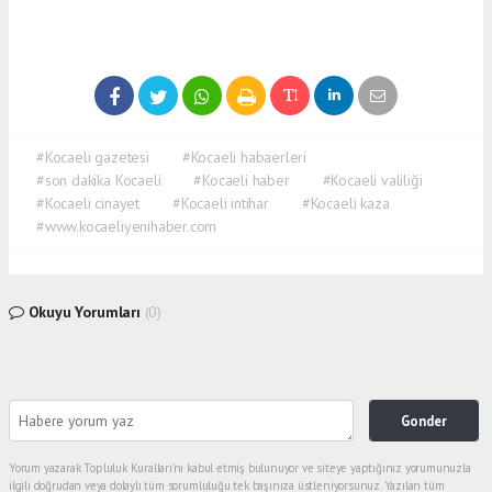
#Kocaeli gazetesi
#Kocaeli habaerleri
#son dakika Kocaeli
#Kocaeli haber
#Kocaeli valiliği
#Kocaeli cinayet
#Kocaeli intihar
#Kocaeli kaza
#www.kocaeliyenihaber.com
Okuyu Yorumları
(0)
Gonder
Yorum yazarak Topluluk Kuralları’nı kabul etmiş bulunuyor ve siteye yaptığınız yorumunuzla
ilgili doğrudan veya dolaylı tüm sorumluluğu tek başınıza üstleniyorsunuz. Yazılan tüm