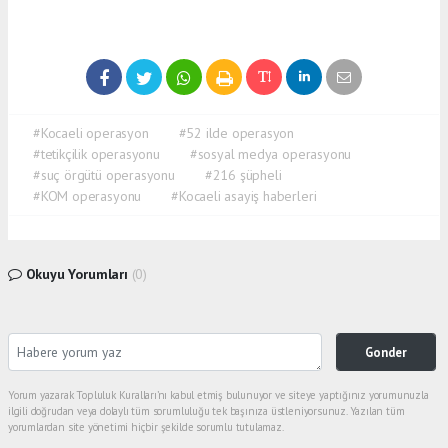
#Kocaeli operasyon
#52 ilde operasyon
#tetikçilik operasyonu
#sosyal medya operasyonu
#suç örgütü operasyonu
#216 şüpheli
#KOM operasyonu
#Kocaeli asayiş haberleri
Okuyu Yorumları
(0)
Gonder
Yorum yazarak Topluluk Kuralları’nı kabul etmiş bulunuyor ve siteye yaptığınız yorumunuzla
ilgili doğrudan veya dolaylı tüm sorumluluğu tek başınıza üstleniyorsunuz. Yazılan tüm
yorumlardan site yönetimi hiçbir şekilde sorumlu tutulamaz.