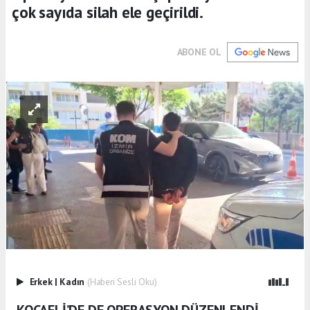
çok sayıda silah ele geçirildi.
ABONE OL
Erkek
|
Kadın
(Haberi Sesli Oku)
KOCAELİ’DE DE OPERASYON DÜZENLENDİ