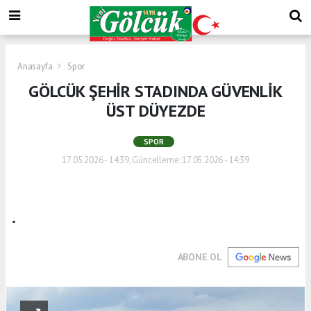
Anasayfa
Spor
GÖLCÜK ŞEHİR STADINDA GÜVENLİK
ÜST DÜYEZDE
SPOR
17.05.2026 - 14:39, Güncelleme: 17.05.2026 - 14:39
.
ABONE OL