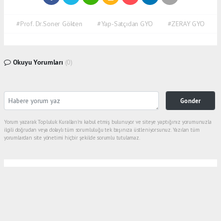
#Prof. Dr.Soner Gökten
#Yap-Satçıdan GYO
#ZERAY GYO
Okuyu Yorumları
(0)
Gonder
Yorum yazarak Topluluk Kuralları’nı kabul etmiş bulunuyor ve siteye yaptığınız yorumunuzla
ilgili doğrudan veya dolaylı tüm sorumluluğu tek başınıza üstleniyorsunuz. Yazılan tüm
yorumlardan site yönetimi hiçbir şekilde sorumlu tutulamaz.
Anasayfa
Gündem
Böreğin İçinden Kıl Çıktığını İddia
Ederek Sosyal Medyada Paylaştı