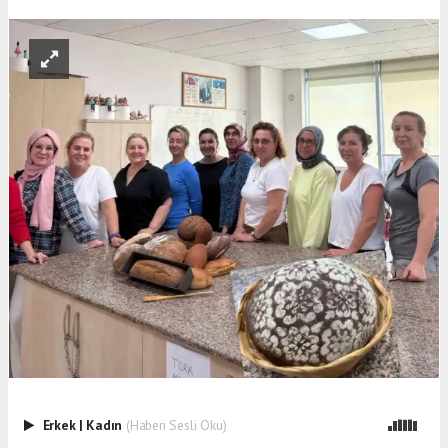
Erkek
|
Kadın
(Haberi Sesli Oku)