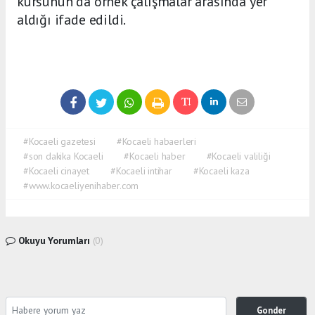
kursunun da örnek çalışmalar arasında yer
aldığı ifade edildi.
#Kocaeli gazetesi
#Kocaeli habaerleri
#son dakika Kocaeli
#Kocaeli haber
#Kocaeli valiliği
#Kocaeli cinayet
#Kocaeli intihar
#Kocaeli kaza
#www.kocaeliyenihaber.com
Okuyu Yorumları
(0)
Gonder