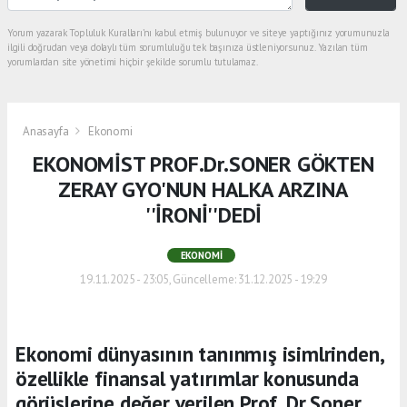
Yorum yazarak Topluluk Kuralları’nı kabul etmiş bulunuyor ve siteye yaptığınız yorumunuzla
ilgili doğrudan veya dolaylı tüm sorumluluğu tek başınıza üstleniyorsunuz. Yazılan tüm
yorumlardan site yönetimi hiçbir şekilde sorumlu tutulamaz.
Anasayfa
Ekonomi
EKONOMİST PROF.Dr.SONER GÖKTEN
ZERAY GYO'NUN HALKA ARZINA
''İRONİ''DEDİ
EKONOMI
19.11.2025 - 23:05, Güncelleme: 31.12.2025 - 19:29
Ekonomi dünyasının tanınmış isimlrinden,
özellikle finansal yatırımlar konusunda
görüşlerine değer verilen Prof. Dr.Soner