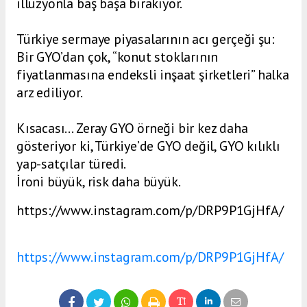
illüzyonla baş başa bırakıyor.
Türkiye sermaye piyasalarının acı gerçeği şu:
Bir GYO’dan çok, “konut stoklarının
fiyatlanmasına endeksli inşaat şirketleri” halka
arz ediliyor.
Kısacası… Zeray GYO örneği bir kez daha
gösteriyor ki, Türkiye’de GYO değil, GYO kılıklı
yap-satçılar türedi.
İroni büyük, risk daha büyük.
https://www.instagram.com/p/DRP9P1GjHfA/
https://www.instagram.com/p/DRP9P1GjHfA/