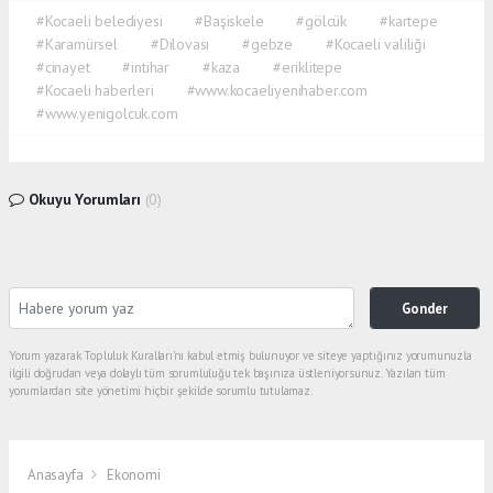
#Kocaeli belediyesi
#Başiskele
#gölcük
#kartepe
#Karamürsel
#Dilovası
#gebze
#Kocaeli valiliği
#cinayet
#intihar
#kaza
#eriklitepe
#Kocaeli haberleri
#www.kocaeliyenihaber.com
#www.yenigolcuk.com
Okuyu Yorumları
(0)
Gonder
Yorum yazarak Topluluk Kuralları’nı kabul etmiş bulunuyor ve siteye yaptığınız yorumunuzla
ilgili doğrudan veya dolaylı tüm sorumluluğu tek başınıza üstleniyorsunuz. Yazılan tüm
yorumlardan site yönetimi hiçbir şekilde sorumlu tutulamaz.
Anasayfa
Ekonomi