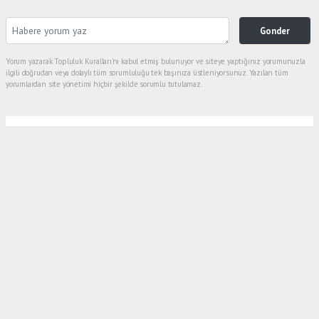
Gonder
Yorum yazarak Topluluk Kuralları’nı kabul etmiş bulunuyor ve siteye yaptığınız yorumunuzla
ilgili doğrudan veya dolaylı tüm sorumluluğu tek başınıza üstleniyorsunuz. Yazılan tüm
yorumlardan site yönetimi hiçbir şekilde sorumlu tutulamaz.
Anasayfa
Ekonomi
EKONOMİST PROF.Dr.SONER GÖKTEN
ZERAY GYO'NUN HALKA ARZINA
''İRONİ''DEDİ
EKONOMI
19.11.2025 - 23:05, Güncelleme: 31.12.2025 - 19:29
Ekonomi dünyasının tanınmış isimlrinden,