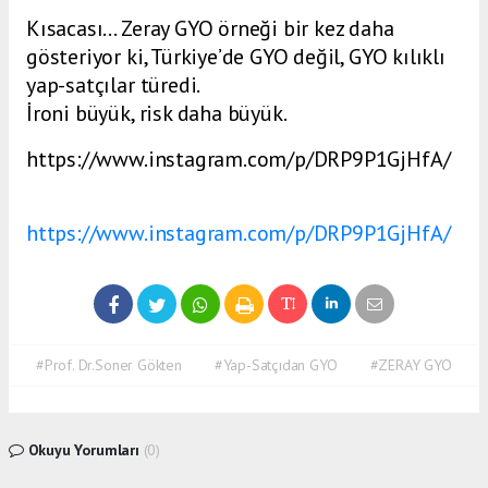
Kısacası… Zeray GYO örneği bir kez daha
gösteriyor ki, Türkiye’de GYO değil, GYO kılıklı
yap-satçılar türedi.
İroni büyük, risk daha büyük.
https://www.instagram.com/p/DRP9P1GjHfA/
https://www.instagram.com/p/DRP9P1GjHfA/
#Prof. Dr.Soner Gökten
#Yap-Satçıdan GYO
#ZERAY GYO
Okuyu Yorumları
(0)