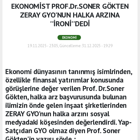
EKONOMİST PROF.Dr.SONER GÖKTEN
ZERAY GYO'NUN HALKA ARZINA
''İRONİ''DEDİ
EKONOMI
19.11.2025 - 23:05, Güncelleme: 31.12.2025 - 19:29
Ekonomi dünyasının tanınmış isimlrinden,
özellikle finansal yatırımlar konusunda
görüşlerine değer verilen Prof. Dr.Soner
Gökten, halka arz başvurusunda bulunan
ilimizin önde gelen inşaat şirketlerinden
ZERAY GYO'nun halka arzını sosyal
medyadaki köşesinden değerlendirdi. Yap-
Satçıdan GYO olmaz diyen Prof. Soner
Gökten'in yazısı şöyle ;