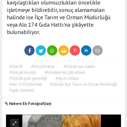
karşılaştıkları olumsuzlukları öncelikle
işletmeye bildirebilir, sonuç alamamaları
halinde ise İlçe Tarım ve Orman Müdürlüğü
veya Alo 174 Gıda Hattı'na şikâyette
bulunabiliyor.
#Gölcük
#Gölcük haber
#Gölcük son dakika
#Gölcük börekçi
#börekten kıl çıktı iddiası
#Gölcük gıda güvenliği
#hijyen iddiası
#Alo 174 Gıda Hattı
#Gölcük İlçe Tarım ve Orman Müdürlüğü
#gıda denetimi
Habere Ek Fotoğraf(lar)