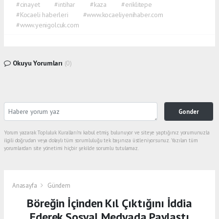
#cinayet
#intihar
#kaza
#eriklitepe
#Kocaeli haberleri
#www.kocaeliyenihaber.com
#www.yenigolcuk.com
Okuyu Yorumları
(0)
Gonder
Yorum yazarak Topluluk Kuralları’nı kabul etmiş bulunuyor ve siteye yaptığınız yorumunuzla
ilgili doğrudan veya dolaylı tüm sorumluluğu tek başınıza üstleniyorsunuz. Yazılan tüm
yorumlardan site yönetimi hiçbir şekilde sorumlu tutulamaz.
Anasayfa
Gündem
Böreğin İçinden Kıl Çıktığını İddia
Ederek Sosyal Medyada Paylaştı