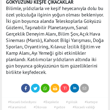
GÖKYÜZÜNÜ KEŞFE ÇIKACAKLAR
Bilimle, yıldızlarla ve keşif heyecanıyla dolu bu
özel yolculuğa ilginin yoğun olması bekleniyor.
İki gün boyunca alanda Teleskoplarla Gökyüzü
Gözlemi, Taşınabilir Planetaryum, Sanal
Gerçeklik Deneyim Alanı, Bilim Şov, Açık Hava
Sineması (Marslı), Kahoot Bilgi Yarışması, Doğa
Sporları, Oryantiring, Kılavuz İzcilik Eğitim ve
Kamp Alanı, Ayı Yemeği gibi etkinlikler
planlandı. Katılımcılar yıldızların altında iki
gün boyunca gökyüzünün tüm güzelliklerini
birlikte keşfedecek.
#Kocaeli belediyesi
#Başiskele
#gölcük
#kartepe
#Karamürsel
#Dilovası
#gebze
#Kocaeli valiliği