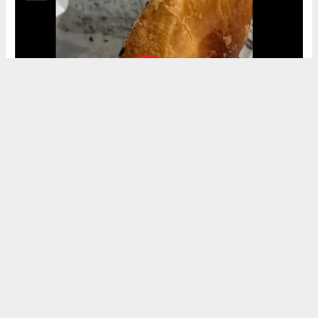
Okuyu Yorumları
(0)
Gonder
Yorum yazarak Topluluk Kuralları’nı kabul etmiş bulunuyor ve siteye yaptığınız
yorumunuzla ilgili doğrudan veya dolaylı tüm sorumluluğu tek başınıza