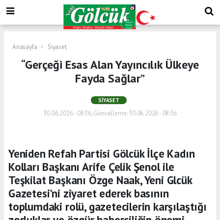
Anasayfa
Siyaset
“Gerçeği Esas Alan Yayıncılık Ülkeye
Fayda Sağlar”
SIYASET
30.06.2026 - 08:36, Güncelleme: 30.06.2026 - 08:36
Yeniden Refah Partisi Gölcük İlçe Kadın
Kolları Başkanı Arife Çelik Şenol ile
Teşkilat Başkanı Özge Naak, Yeni Glcük
Gazetesi'ni ziyaret ederek basının
toplumdaki rolü, gazetecilerin karşılaştığı
zorluklar ve özgür haberciliğin önemi