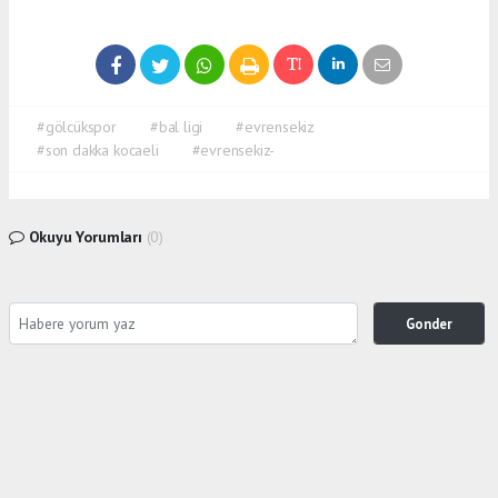
#gölcükspor
#bal ligi
#evrensekiz
#son dakka kocaeli
#evrensekiz-
Okuyu Yorumları
(0)
Gonder
Yorum yazarak Topluluk Kuralları’nı kabul etmiş bulunuyor ve siteye yaptığınız yorumunuzla
ilgili doğrudan veya dolaylı tüm sorumluluğu tek başınıza üstleniyorsunuz. Yazılan tüm
yorumlardan site yönetimi hiçbir şekilde sorumlu tutulamaz.
Anasayfa
Ekonomi