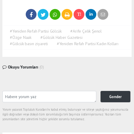
#Yeniden Refah Partisi Gölcük
#Arife Çelik Şenol
#Özge Naak
#Gölcük Haber Gazetesi
#Gölcük basın ziyareti
#Yeniden Refah Partisi Kadın Kolları
Okuyu Yorumları
(0)
Gonder
Yorum yazarak Topluluk Kuralları’nı kabul etmiş bulunuyor ve siteye yaptığınız yorumunuzla
ilgili doğrudan veya dolaylı tüm sorumluluğu tek başınıza üstleniyorsunuz. Yazılan tüm
yorumlardan site yönetimi hiçbir şekilde sorumlu tutulamaz.