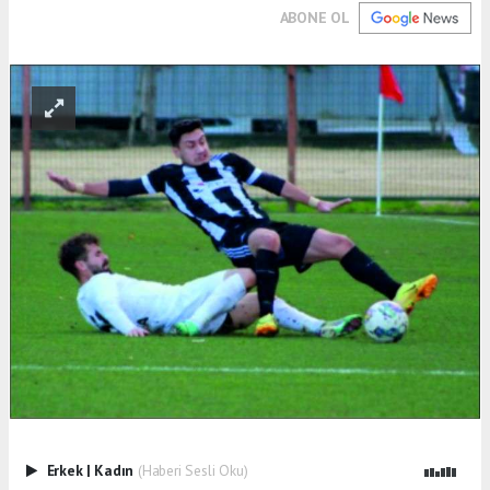
ABONE OL
Erkek
|
Kadın
(Haberi Sesli Oku)