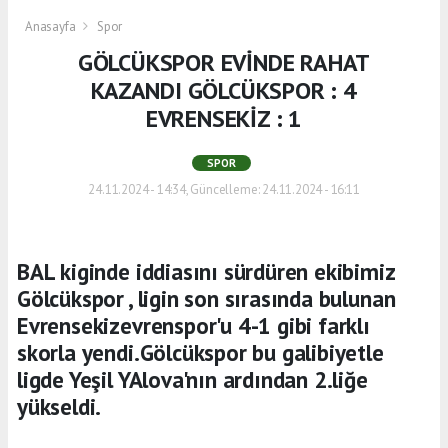
Anasayfa
Spor
GÖLCÜKSPOR EVİNDE RAHAT
KAZANDI GÖLCÜKSPOR : 4
EVRENSEKİZ : 1
SPOR
24.11.2024 - 14:34, Güncelleme: 24.11.2024 - 16:11
BAL kiginde iddiasını sürdüren ekibimiz
Gölcükspor , ligin son sırasında bulunan
Evrensekizevrenspor'u 4-1 gibi farklı
skorla yendi.Gölcükspor bu galibiyetle
ligde Yeşil YAlova'nın ardından 2.liğe
yükseldi.