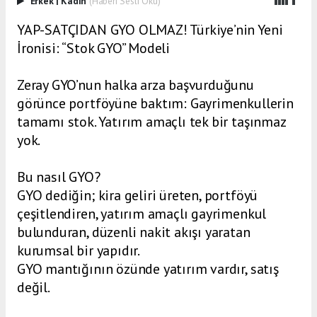
Erkek
|
Kadın
(Haberi Sesli Oku)
YAP-SATÇIDAN GYO OLMAZ! Türkiye’nin Yeni
İronisi: “Stok GYO” Modeli
Zeray GYO’nun halka arza başvurduğunu
görünce portföyüne baktım: Gayrimenkullerin
tamamı stok. Yatırım amaçlı tek bir taşınmaz
yok.
Bu nasıl GYO?
GYO dediğin; kira geliri üreten, portföyü
çeşitlendiren, yatırım amaçlı gayrimenkul
bulunduran, düzenli nakit akışı yaratan
kurumsal bir yapıdır.
GYO mantığının özünde yatırım vardır, satış
değil.