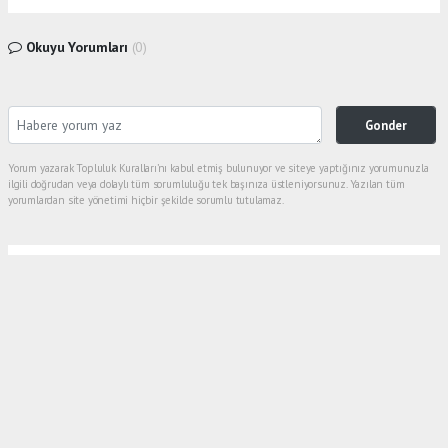
Okuyu Yorumları
(0)
Gonder
Yorum yazarak Topluluk Kuralları’nı kabul etmiş bulunuyor ve siteye yaptığınız yorumunuzla
ilgili doğrudan veya dolaylı tüm sorumluluğu tek başınıza üstleniyorsunuz. Yazılan tüm
yorumlardan site yönetimi hiçbir şekilde sorumlu tutulamaz.
Anasayfa
Gündem
Böreğin İçinden Kıl Çıktığını İddia
Ederek Sosyal Medyada Paylaştı
GÜNDEM
06.08.2026 - 11:55, Güncelleme: 06.08.2026 - 12:39