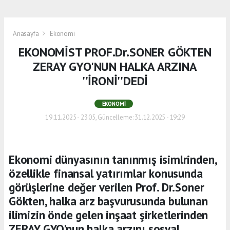
Anasayfa
Ekonomi
EKONOMİST PROF.Dr.SONER GÖKTEN
ZERAY GYO'NUN HALKA ARZINA
''İRONİ''DEDİ
EKONOMI
19.11.2025 - 23:05, Güncelleme: 31.12.2025 - 19:29
Ekonomi dünyasının tanınmış isimlrinden,
özellikle finansal yatırımlar konusunda
görüşlerine değer verilen Prof. Dr.Soner
Gökten, halka arz başvurusunda bulunan
ilimizin önde gelen inşaat şirketlerinden
ZERAY GYO'nun halka arzını sosyal