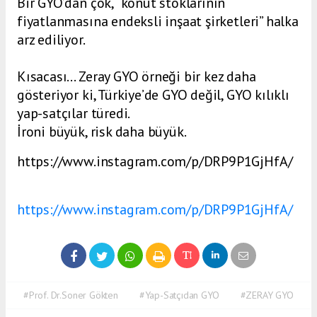
Bir GYO’dan çok, “konut stoklarının
fiyatlanmasına endeksli inşaat şirketleri” halka
arz ediliyor.
Kısacası… Zeray GYO örneği bir kez daha
gösteriyor ki, Türkiye’de GYO değil, GYO kılıklı
yap-satçılar türedi.
İroni büyük, risk daha büyük.
https://www.instagram.com/p/DRP9P1GjHfA/
https://www.instagram.com/p/DRP9P1GjHfA/
#Prof. Dr.Soner Gökten
#Yap-Satçıdan GYO
#ZERAY GYO