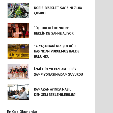
KOBİS, BİSİKLET SAYISINI 710’A
ÇIKARDI
“ÜÇ JOKERLİ KONKEN”
BERLİN’DE SAHNE ALIYOR
16 YAŞINDAKİ KIZ ÇOCUĞU
BAŞINDAN VURULMUŞ HALDE
BULUNDU
İZMİT'İN YILDIZLARI TÜRİYE
ŞAMPİYONASINA DAMGA VURDU
RAMAZAN AYINDA NASIL
DENGELİ BESLENİLEBİLİR?
En Çok Okunanlar