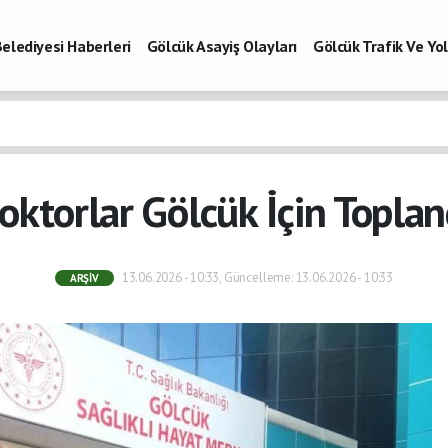
elediyesi Haberleri
Gölcük Asayiş Olayları
Gölcük Trafik Ve Y
Vefatlar
Son Dakika Kocaeli
Gölcükspor Haberleri
Kocaeli Büy
aberleri
oktorlar Gölcük İçin Toplan
13.06.2026 - 10:33, Güncelleme: 13.06.2026 - 10:33
ARŞIV