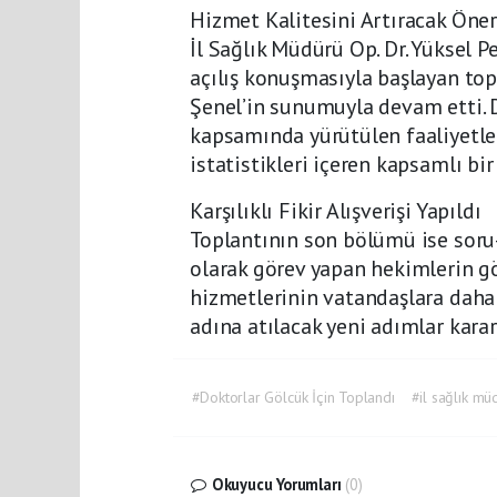
Hizmet Kalitesini Artıracak Öner
İl Sağlık Müdürü Op. Dr. Yüksel 
açılış konuşmasıyla başlayan top
Şenel’in sunumuyla devam etti. Dr
kapsamında yürütülen faaliyetle
istatistikleri içeren kapsamlı bi
Karşılıklı Fikir Alışverişi Yapıldı
Toplantının son bölümü ise soru-
olarak görev yapan hekimlerin gö
hizmetlerinin vatandaşlara daha e
adına atılacak yeni adımlar kararl
#Doktorlar Gölcük İçin Toplandı
#il sağlık mü
Okuyucu Yorumları
(0)