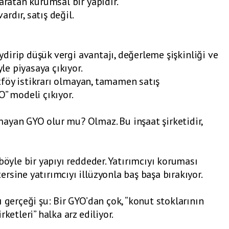
aratan kurumsal bir yapıdır.
rdır, satış değil.
iydirip düşük vergi avantajı, değerleme şişkinliği ve
yle piyasaya çıkıyor.
ortföy istikrarı olmayan, tamamen satış
O” modeli çıkıyor.
ayan GYO olur mu? Olmaz. Bu inşaat şirketidir,
böyle bir yapıyı reddeder. Yatırımcıyı koruması
rsine yatırımcıyı illüzyonla baş başa bırakıyor.
 gerçeği şu: Bir GYO’dan çok, “konut stoklarının
ketleri” halka arz ediliyor.