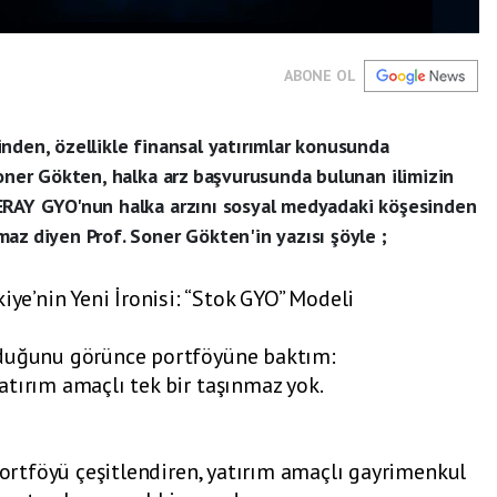
ABONE OL
nden, özellikle finansal yatırımlar konusunda
Soner Gökten, halka arz başvurusunda bulunan ilimizin
ERAY GYO'nun halka arzını sosyal medyadaki köşesinden
az diyen Prof. Soner Gökten'in yazısı şöyle ;
’nin Yeni İronisi: “Stok GYO” Modeli
rduğunu görünce portföyüne baktım:
tırım amaçlı tek bir taşınmaz yok.
 portföyü çeşitlendiren, yatırım amaçlı gayrimenkul