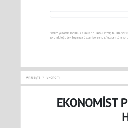
Yorum yazarak Topluluk Kuralları’nı kabul etmiş bulunuyor v
sorumluluğu tek başınıza üstleniyorsunuz. Yazılan tüm yoru
Anasayfa
Ekonomi
EKONOMİST P
H