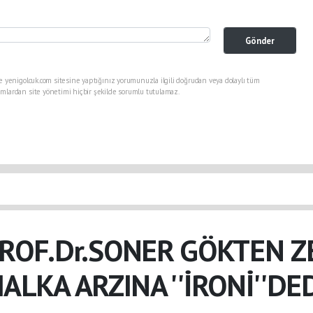
Gönder
e yenigolcuk.com sitesine yaptığınız yorumunuzla ilgili doğrudan veya dolaylı tüm
mlardan site yönetimi hiçbir şekilde sorumlu tutulamaz.
ROF.Dr.SONER GÖKTEN Z
ALKA ARZINA ''İRONİ''DE