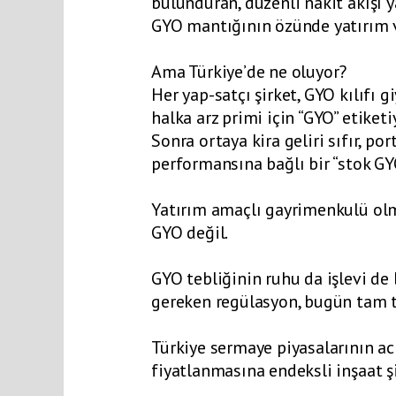
bulunduran, düzenli nakit akışı y
GYO mantığının özünde yatırım va
Ama Türkiye’de ne oluyor?
Her yap-satçı şirket, GYO kılıfı g
halka arz primi için “GYO” etiketi
Sonra ortaya kira geliri sıfır, p
performansına bağlı bir “stok GY
Yatırım amaçlı gayrimenkulü olm
GYO değil.
GYO tebliğinin ruhu da işlevi de 
gereken regülasyon, bugün tam te
Türkiye sermaye piyasalarının acı
fiyatlanmasına endeksli inşaat şir