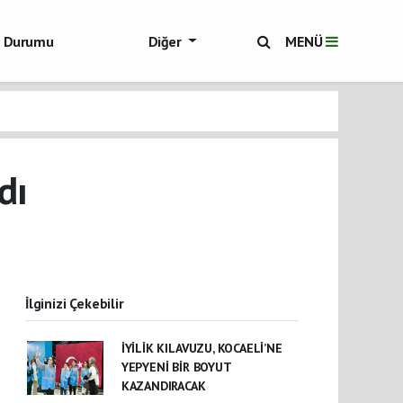
ol Durumu
Diğer
MENÜ
ükşehir Haberleri
dı
İlginizi Çekebilir
İYİLİK KILAVUZU, KOCAELİ’NE
YEPYENİ BİR BOYUT
KAZANDIRACAK