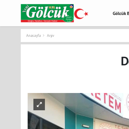
Gölcük B
Gölcük 
Gölcük H
Anasayfa
Arşiv
D