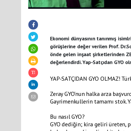
Ekonomi dünyasının tanınmış isimlri
görüşlerine değer verilen Prof. Dr.
önde gelen inşaat şirketlerinden Z
değerlendirdi. Yap-Satçıdan GYO olm
YAP-SATÇIDAN GYO OLMAZ! Türkiye
Zeray GYO’nun halka arza başvu
Gayrimenkullerin tamamı stok. Ya
Bu nasıl GYO?
GYO dediğin; kira geliri üreten,