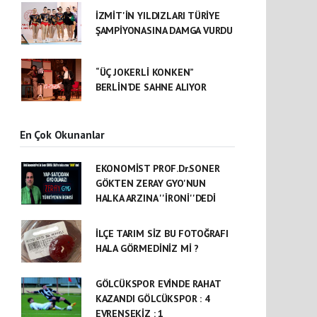
İZMİT'İN YILDIZLARI TÜRİYE
ŞAMPİYONASINA DAMGA VURDU
“ÜÇ JOKERLİ KONKEN”
BERLİN’DE SAHNE ALIYOR
En Çok Okunanlar
EKONOMİST PROF.Dr.SONER
GÖKTEN ZERAY GYO'NUN
HALKA ARZINA ''İRONİ''DEDİ
İLÇE TARIM SİZ BU FOTOĞRAFI
HALA GÖRMEDİNİZ Mİ ?
GÖLCÜKSPOR EVİNDE RAHAT
KAZANDI GÖLCÜKSPOR : 4
EVRENSEKİZ : 1