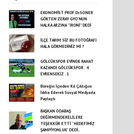
EKONOMİST PROF.Dr.SONER
GÖKTEN ZERAY GYO'NUN
HALKA ARZINA ''İRONİ''DEDİ
İLÇE TARIM SİZ BU FOTOĞRAFI
HALA GÖRMEDİNİZ Mİ ?
GÖLCÜKSPOR EVİNDE RAHAT
KAZANDI GÖLCÜKSPOR : 4
EVRENSEKİZ : 1
Böreğin İçinden Kıl Çıktığını
İddia Ederek Sosyal Medyada
Paylaştı
BAŞKAN ODABAŞ
DEĞİRMENDERELİLERE
TEŞEKKÜR ETTİ ''HEDEFİMİZ
ŞAMPİYONLUK' DEDİ..