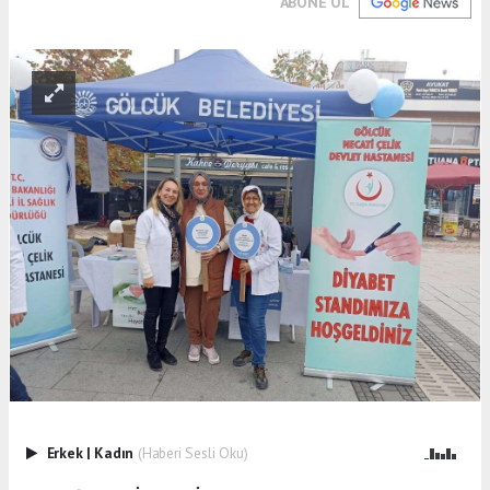
ABONE OL
Erkek
|
Kadın
(Haberi Sesli Oku)