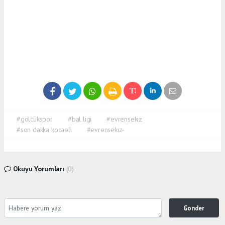
#gölcükspor
#bal ligi
#evrensekiz
#son dakka kocaeli
#evrensekiz-
Okuyu Yorumları
(0)
Gonder