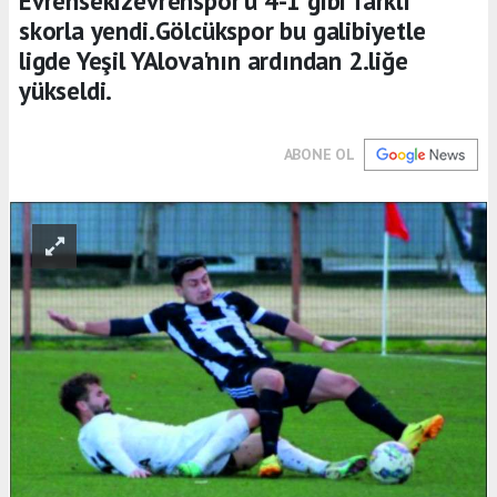
Evrensekizevrenspor'u 4-1 gibi farklı
skorla yendi.Gölcükspor bu galibiyetle
ligde Yeşil YAlova'nın ardından 2.liğe
yükseldi.
ABONE OL