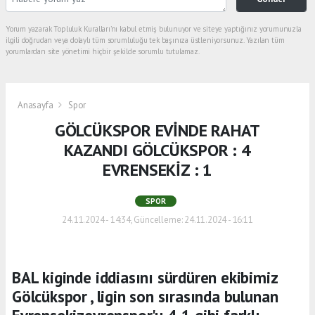
Yorum yazarak Topluluk Kuralları’nı kabul etmiş bulunuyor ve siteye yaptığınız yorumunuzla
ilgili doğrudan veya dolaylı tüm sorumluluğu tek başınıza üstleniyorsunuz. Yazılan tüm
yorumlardan site yönetimi hiçbir şekilde sorumlu tutulamaz.
Anasayfa
Spor
GÖLCÜKSPOR EVİNDE RAHAT
KAZANDI GÖLCÜKSPOR : 4
EVRENSEKİZ : 1
SPOR
24.11.2024 - 14:34, Güncelleme: 24.11.2024 - 16:11
BAL kiginde iddiasını sürdüren ekibimiz
Gölcükspor , ligin son sırasında bulunan