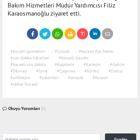
Bakım Hizmetleri Müdür Yardımcısı Filiz
Karaosmanoğlu ziyaret etti.
#kocaeli gazeteleri
#Gölcük
#kocaeli flas haber
#son dakika haberleri
#Kocaeli Gazete
#kocaeli son dakika
#Başiskele
#Kartepe
#Gebze
#Dilovası
#İzmit
#Çayırova
#Körfez
#Darıca
#eriklitepe
#yalıevleri
#cinayet
#Kocaeli
#intihar Kocaeli
Okuyu Yorumları
(0)
Gonder