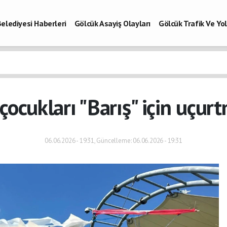
elediyesi Haberleri
Gölcük Asayiş Olayları
Gölcük Trafik Ve Y
Vefatlar
Son Dakika Kocaeli
Gölcükspor Haberleri
Kocaeli Büy
aberleri
çocukları "Barış" için uçur
06.06.2026 - 19:31, Güncelleme: 06.06.2026 - 19:31