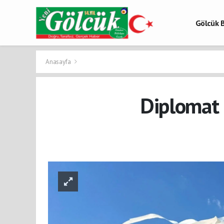
Gölcük B
Gölcük 
Gölcük H
Anasayfa
Diplomat 