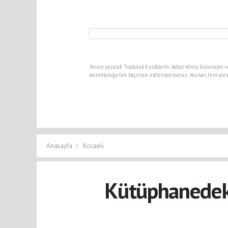
Yorum yazarak Topluluk Kuralları’nı kabul etmiş bulunuyor v
sorumluluğu tek başınıza üstleniyorsunuz. Yazılan tüm yoru
Anasayfa
Kocaeli
Kütüphanedeki