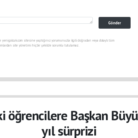
Gönder
e yenigolcuk.com sitesine yaptığınız yorumunuzla ilgili doğrudan veya dolaylı tüm
mlardan site yönetimi hiçbir şekilde sorumlu tutulamaz.
 öğrencilere Başkan Büyü
yıl sürprizi