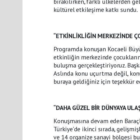
bırakılırken, farklı ülkelerden ge
kültürel etkileşime katkı sundu.
“ETKİNLİKLİĞİN MERKEZİNDE Ç
Programda konuşan Kocaeli Büyükş
etkinliğin merkezinde çocukların
buluşma gerçekleştiriyoruz. Başk
Aslında konu uçurtma değil, konu
buraya geldiğiniz için teşekkür e
“DAHA GÜZEL BİR DÜNYAYA ULA
Konuşmasına devam eden Baraçlı, 
Türkiye’de ikinci sırada, gelişmi
ve 14 organize sanayi bölgesi bu