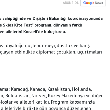
ABONE OL
v sahipliğinde ve Dışişleri Bakanlığı koordinasyonunda
 Skies Kite Fest” programı, dünyanın farklı
ve ailelerini Kocaeli’de buluşturdu.
rası diyaloğu güçlendirmeyi, dostluk ve barış
çlayan etkinlikte diplomat çocukları, uçurtmaları
rama; Karadağ, Kanada, Kazakistan, Hollanda,
sır, Bulgaristan, Norveç, Kuzey Makedonya ve diğer
loslar ve aileleri katıldı. Program kapsamında
, aileleriyle birlikte gün boyunca düzenlenen