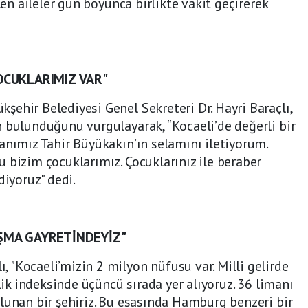
len aileler gün boyunca birlikte vakit geçirerek
OCUKLARIMIZ VAR"
ehir Belediyesi Genel Sekreteri Dr. Hayri Baraçlı,
 bulunduğunu vurgulayarak, “Kocaeli’de değerli bir
anımız Tahir Büyükakın’ın selamını iletiyorum.
 bizim çocuklarımız. Çocuklarınız ile beraber
diyoruz" dedi.
ŞMA GAYRETİNDEYİZ"
"Kocaeli’mizin 2 milyon nüfusu var. Milli gelirde
şlik indeksinde üçüncü sırada yer alıyoruz. 36 limanı
lunan bir şehiriz. Bu esasında Hamburg benzeri bir