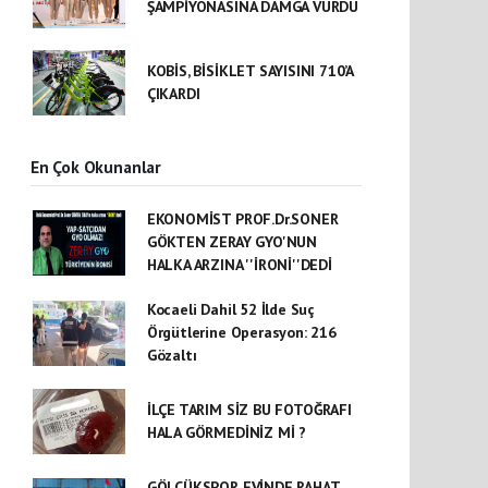
ŞAMPİYONASINA DAMGA VURDU
KOBİS, BİSİKLET SAYISINI 710’A
ÇIKARDI
En Çok Okunanlar
EKONOMİST PROF.Dr.SONER
GÖKTEN ZERAY GYO'NUN
HALKA ARZINA ''İRONİ''DEDİ
Kocaeli Dahil 52 İlde Suç
Örgütlerine Operasyon: 216
Gözaltı
İLÇE TARIM SİZ BU FOTOĞRAFI
HALA GÖRMEDİNİZ Mİ ?
GÖLCÜKSPOR EVİNDE RAHAT