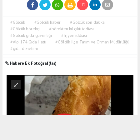
#Gölcük
#Gölcük haber
#Gölcük son dakika
#Gölcük börekçi
#börekten kıl çıktı iddiası
#Gölcük gıda güvenliği
#hijyen iddiası
#Alo 174 Gıda Hattı
#Gölcük İlçe Tarım ve Orman Müdürlüğü
#gıda denetimi
Habere Ek Fotoğraf(lar)