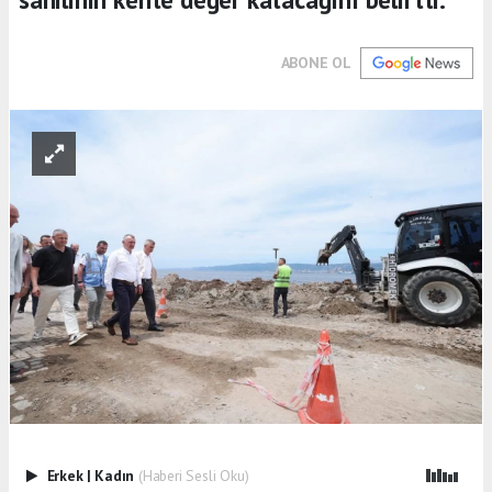
ABONE OL
Erkek
|
Kadın
(Haberi Sesli Oku)