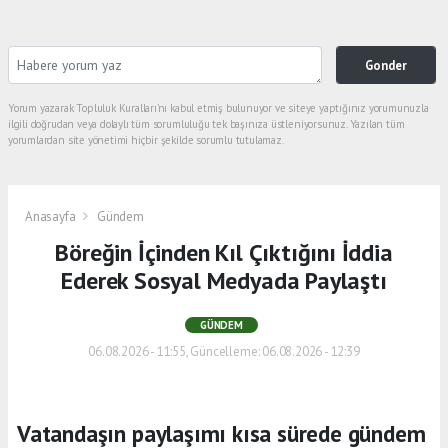
Gonder
Yorum yazarak Topluluk Kuralları’nı kabul etmiş bulunuyor ve siteye yaptığınız yorumunuzla
ilgili doğrudan veya dolaylı tüm sorumluluğu tek başınıza üstleniyorsunuz. Yazılan tüm
yorumlardan site yönetimi hiçbir şekilde sorumlu tutulamaz.
Anasayfa
Gündem
Böreğin İçinden Kıl Çıktığını İddia
Ederek Sosyal Medyada Paylaştı
GÜNDEM
06.08.2026 - 11:55, Güncelleme: 06.08.2026 - 12:39
Vatandaşın paylaşımı kısa sürede gündem