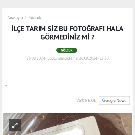
Anasayfa
Gölcük
İLÇE TARIM SİZ BU FOTOĞRAFI HALA
GÖRMEDİNİZ Mİ ?
GÖLCÜK
26.08.2024 - 06:31, Güncelleme: 26.08.2024 - 18:30
.
ABONE OL