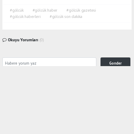
#gölcük
#gölcük haber
#gölcük gazetesi
#gölcük haberleri
#gölcük son dakika
Okuyu Yorumları
(0)
Gonder
Yorum yazarak Topluluk Kuralları’nı kabul etmiş bulunuyor ve siteye yaptığınız yorumunuzla
ilgili doğrudan veya dolaylı tüm sorumluluğu tek başınıza üstleniyorsunuz. Yazılan tüm
yorumlardan site yönetimi hiçbir şekilde sorumlu tutulamaz.
Anasayfa
Spor
GÖLCÜKSPOR EVİNDE RAHAT
KAZANDI GÖLCÜKSPOR : 4