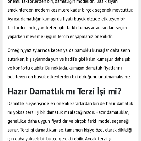
önemli faktörlerden biri, damatlığın modelidir. Klasik siyah
smokinlerden modern kesimlere kadar birçok seçenek mevcuttur.
Ayrıca, damatlığın kumaşı da fiyatı büyük ölçüde etkileyen bir
faktördür. İpek, yün, keten gibi farklı kumaşlar arasından seçim
yaparken mevsime uygun tercihler yapmanız önemlidir.
Örneğin, yaz aylarında keten ya da pamuklu kumaşlar daha serin
tutarken, kış aylarında yün ve kadife gibi kalın kumaşlar daha şık
ve konforlu olabilir. Bu noktada, kumaşın damatlık fiyatlarını
belirleyen en büyük etkenlerden biri olduğunu unutmamalısınız.
Hazır Damatlık mı Terzi İşi mi?
Damatlık alışverişinde en önemli kararlardan biri de hazır damatlık
mı yoksa terzi işi bir damatlık mı alacağınızdır. Hazır damatlıklar,
genellikle daha uygun fiyatlıdır ve birçok farklı model seçeneği
sunar. Terzi işi damatlıklar ise, tamamen kişiye özel olarak dikildiği
için daha yüksek bir bütçe gerektirebilir. Ancak terzi işi