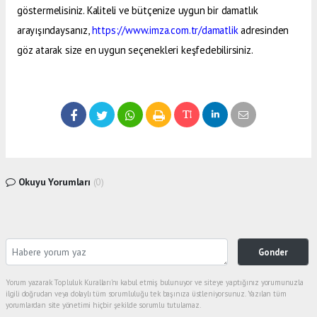
göstermelisiniz. Kaliteli ve bütçenize uygun bir damatlık
arayışındaysanız,
https://www.imza.com.tr/damatlik
adresinden
göz atarak size en uygun seçenekleri keşfedebilirsiniz.
Okuyu Yorumları
(0)
Gonder
Yorum yazarak Topluluk Kuralları’nı kabul etmiş bulunuyor ve siteye yaptığınız yorumunuzla
ilgili doğrudan veya dolaylı tüm sorumluluğu tek başınıza üstleniyorsunuz. Yazılan tüm
yorumlardan site yönetimi hiçbir şekilde sorumlu tutulamaz.