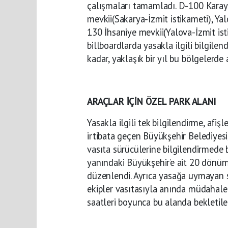
çalışmaları tamamladı. D-100 Karay
mevkii(Sakarya-İzmit istikameti), Yal
130 İhsaniye mevkii(Yalova-İzmit ist
billboardlarda yasakla ilgili bilgilend
kadar, yaklaşık bir yıl bu bölgelerde 
ARAÇLAR İÇİN ÖZEL PARK ALANI
Yasakla ilgili tek bilgilendirme, afişl
irtibata geçen Büyükşehir Belediyesi
vasıta sürücülerine bilgilendirmede
yanındaki Büyükşehir’e ait 20 dönüml
düzenlendi. Ayrıca yasağa uymayan s
ekipler vasıtasıyla anında müdahale e
saatleri boyunca bu alanda bekletile