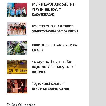
İYİLİK KILAVUZU, KOCAELİ’NE
YEPYENİ BİR BOYUT
KAZANDIRACAK
İZMİT'İN YILDIZLARI TÜRİYE
ŞAMPİYONASINA DAMGA VURDU
KOBİS, BİSİKLET SAYISINI 710’A
ÇIKARDI
16 YAŞINDAKİ KIZ ÇOCUĞU
BAŞINDAN VURULMUŞ HALDE
BULUNDU
“ÜÇ JOKERLİ KONKEN”
BERLİN’DE SAHNE ALIYOR
En Çok Okunanlar