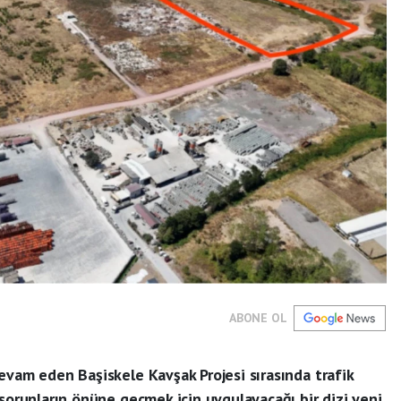
ABONE OL
evam eden Başiskele Kavşak Projesi sırasında trafik
 sorunların önüne geçmek için uygulayacağı bir dizi yeni