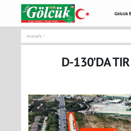
Gölcük B
Gölcük 
Gölcük H
Anasayfa
D-130’DA TI