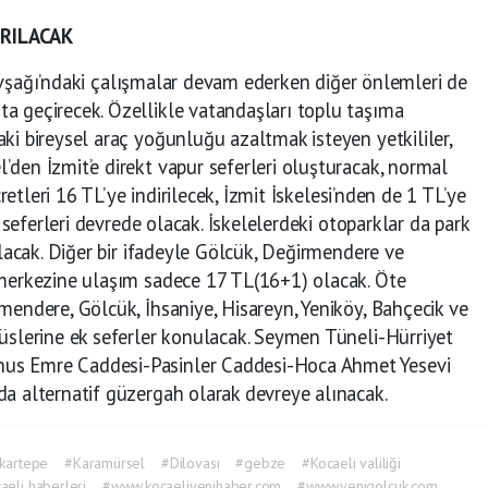
IRILACAK
şağı’ndaki çalışmalar devam ederken diğer önlemleri de
 geçirecek. Özellikle vatandaşları toplu taşıma
i bireysel araç yoğunluğu azaltmak isteyen yetkililer,
den İzmit’e direkt vapur seferleri oluşturacak, normal
cretleri 16 TL’ye indirilecek, İzmit İskelesi’nden de 1 TL’ye
s seferleri devrede olacak. İskelelerdeki otoparklar da park
ılacak. Diğer bir ifadeyle Gölcük, Değirmendere ve
 merkezine ulaşım sadece 17 TL(16+1) olacak. Öte
endere, Gölcük, İhsaniye, Hisareyn, Yeniköy, Bahçecik ve
üslerine ek seferler konulacak. Seymen Tüneli-Hürriyet
us Emre Caddesi-Pasinler Caddesi-Hoca Ahmet Yesevi
a alternatif güzergah olarak devreye alınacak.
kartepe
#Karamürsel
#Dilovası
#gebze
#Kocaeli valiliği
aeli haberleri
#www.kocaeliyenihaber.com
#www.yenigolcuk.com