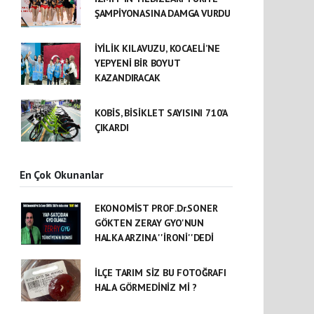
ŞAMPİYONASINA DAMGA VURDU
İYİLİK KILAVUZU, KOCAELİ’NE
YEPYENİ BİR BOYUT
KAZANDIRACAK
KOBİS, BİSİKLET SAYISINI 710’A
ÇIKARDI
En Çok Okunanlar
EKONOMİST PROF.Dr.SONER
GÖKTEN ZERAY GYO'NUN
HALKA ARZINA ''İRONİ''DEDİ
İLÇE TARIM SİZ BU FOTOĞRAFI
HALA GÖRMEDİNİZ Mİ ?