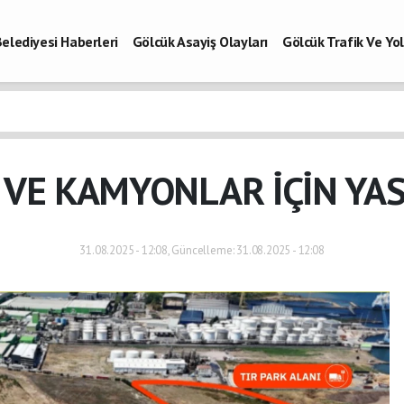
elediyesi Haberleri
Gölcük Asayiş Olayları
Gölcük Trafik Ve Y
Vefatlar
Son Dakika Kocaeli
Gölcükspor Haberleri
Kocaeli Büy
aberleri
R VE KAMYONLAR İÇİN YA
31.08.2025 - 12:08, Güncelleme: 31.08.2025 - 12:08