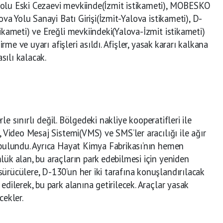
olu Eski Cezaevi mevkiinde(İzmit istikameti), MOBESKO
ova Yolu Sanayi Batı Girişi(İzmit-Yalova istikameti), D-
ikameti) ve Ereğli mevkiindeki(Yalova-İzmit istikameti)
irme ve uyarı afişleri asıldı. Afişler, yasak kararı kalkana
asılı kalacak.
erle sınırlı değil. Bölgedeki nakliye kooperatifleri ile
, Video Mesaj Sistemi(VMS) ve SMS’ler aracılığı ile ağır
 bulundu. Ayrıca Hayat Kimya Fabrikası’nın hemen
ük alan, bu araçların park edebilmesi için yeniden
ürücülere, D-130’un her iki tarafına konuşlandırılacak
dilerek, bu park alanına getirilecek. Araçlar yasak
cekler.