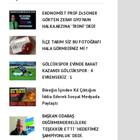
EKONOMİST PROF.Dr.SONER
GÖKTEN ZERAY GYO'NUN
HALKA ARZINA ''İRONİ''DEDİ
İLÇE TARIM SİZ BU FOTOĞRAFI
HALA GÖRMEDİNİZ Mİ ?
GÖLCÜKSPOR EVİNDE RAHAT
KAZANDI GÖLCÜKSPOR : 4
EVRENSEKİZ : 1
Böreğin İçinden Kıl Çıktığını
İddia Ederek Sosyal Medyada
Paylaştı
BAŞKAN ODABAŞ
DEĞİRMENDERELİLERE
TEŞEKKÜR ETTİ ''HEDEFİMİZ
ŞAMPİYONLUK' DEDİ..