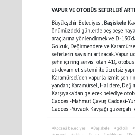
VAPUR VE OTOBÜS SEFERLERİ ART
Büyükşehir Belediyesi,
Başiskele
Kav
önümüzdeki günlerde peş peşe hayata
araçlarına yönlendirmek ve D-130’dak
Gölcük, Değirmendere ve Karamürsel’
seferlerin sayısını artıracak. Vapur ü
şehir içi ring servisi olan 41Ç otobü
et-devam et sistemi ile ücretsiz yap
Karamürsel’den vapurla İzmit şehir
yandan; Karamürsel, Halıdere, Değirm
Karşıyaka’dan gelecek belediye otob
Caddesi-Mahmut Çavuş Caddesi-Yun
Caddesi-Yuvacık Kavşağı güzergahı d
#Kocaeli belediyesi
#Başiskele
#gölcük
#
#cinayet
#intihar
#kaza
#eriklitepe
#Koc