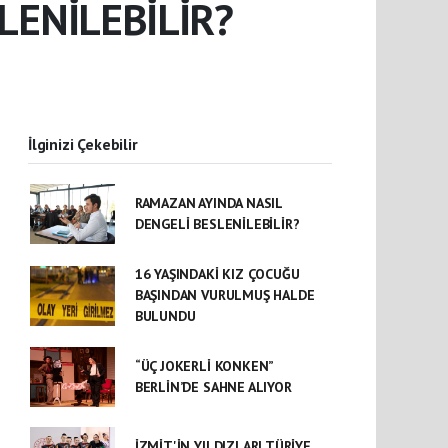
LENİLEBİLİR?
İlginizi Çekebilir
RAMAZAN AYINDA NASIL
DENGELİ BESLENİLEBİLİR?
16 YAŞINDAKİ KIZ ÇOCUĞU
BAŞINDAN VURULMUŞ HALDE
BULUNDU
“ÜÇ JOKERLİ KONKEN”
BERLİN’DE SAHNE ALIYOR
İZMİT'İN YILDIZLARI TÜRİYE