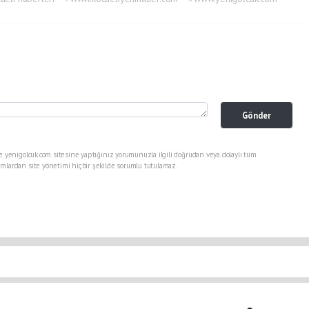
Gönder
e yenigolcuk.com sitesine yaptığınız yorumunuzla ilgili doğrudan veya dolaylı tüm
mlardan site yönetimi hiçbir şekilde sorumlu tutulamaz.