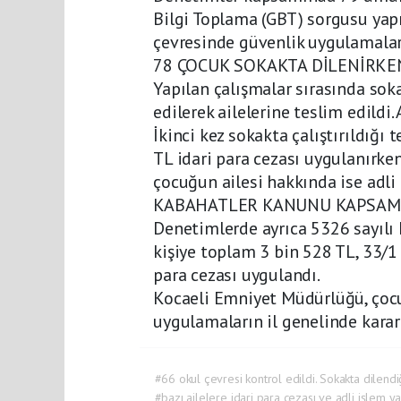
Bilgi Toplama (GBT) sorgusu yapıl
çevresinde güvenlik uygulamaları
78 ÇOCUK SOKAKTA DİLENİRKEN
Yapılan çalışmalar sırasında sok
edilerek ailelerine teslim edildi.
İkinci kez sokakta çalıştırıldığı
TL idari para cezası uygulanırke
çocuğun ailesi hakkında ise adli 
KABAHATLER KANUNU KAPSAM
Denetimlerde ayrıca 5326 sayıl
kişiye toplam 3 bin 528 TL, 33/1
para cezası uygulandı.
Kocaeli Emniyet Müdürlüğü, çocu
uygulamaların il genelinde kararl
#66 okul çevresi kontrol edildi. Sokakta dilend
#bazı ailelere idari para cezası ve adli işlem ya