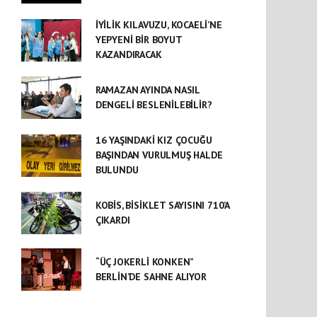
İYİLİK KILAVUZU, KOCAELİ’NE
YEPYENİ BİR BOYUT
KAZANDIRACAK
RAMAZAN AYINDA NASIL
DENGELİ BESLENİLEBİLİR?
16 YAŞINDAKİ KIZ ÇOCUĞU
BAŞINDAN VURULMUŞ HALDE
BULUNDU
KOBİS, BİSİKLET SAYISINI 710’A
ÇIKARDI
“ÜÇ JOKERLİ KONKEN”
BERLİN’DE SAHNE ALIYOR