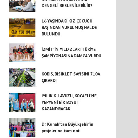
DENGELİ BESLENİLEBİLİR?
16 YAŞINDAKİ KIZ ÇOCUĞU
BAŞINDAN VURULMUŞ HALDE
BULUNDU
İZMİT'İN YILDIZLARI TÜRİYE
ŞAMPİYONASINA DAMGA VURDU
KOBİS, BİSİKLET SAYISINI 710’A
ÇIKARDI
İYİLİK KILAVUZU, KOCAELİ’NE
YEPYENİ BİR BOYUT
KAZANDIRACAK
Dr. Kunak’tan Büyükşehir’in
projelerine tam not