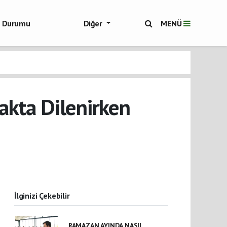
ol Durumu
Diğer
MENÜ
ükşehir Haberleri
akta Dilenirken
İlginizi Çekebilir
RAMAZAN AYINDA NASIL