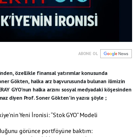
ABONE OL
nden, özellikle finansal yatırımlar konusunda
Soner Gökten, halka arz başvurusunda bulunan ilimizin
ERAY GYO'nun halka arzını sosyal medyadaki köşesinden
az diyen Prof. Soner Gökten'in yazısı şöyle ;
’nin Yeni İronisi: “Stok GYO” Modeli
rduğunu görünce portföyüne baktım: