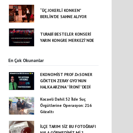
“ÜÇ JOKERLİ KONKEN”
BERLİN’DE SAHNE ALIYOR
TURABİ BESTELER KONSERİ
YARIN KONGRE MERKEZİ'NDE
En Çok Okunanlar
EKONOMİST PROF.Dr.SONER
GÖKTEN ZERAY GYO'NUN
HALKA ARZINA ''İRONİ''DEDİ
Kocaeli Dahil 52 İlde Suç
Örgütlerine Operasyon: 216
Gözaltı
İLÇE TARIM SİZ BU FOTOĞRAFI
HALA GÖRMEDİNİZ Mİ ?