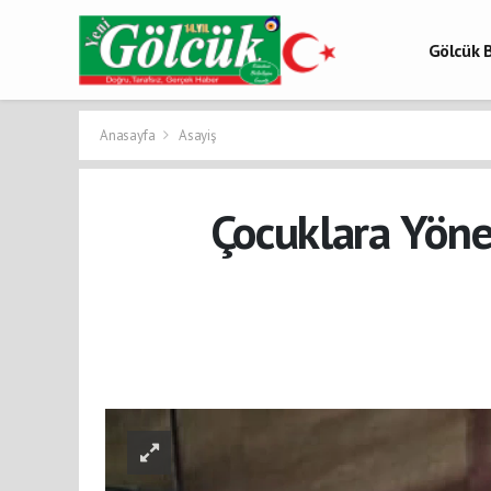
Gölcük B
Gölcük 
Gölcük H
Anasayfa
Asayiş
Çocuklara Yöne