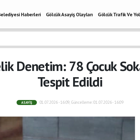
elediyesi Haberleri
Gölcük Asayiş Olayları
Gölcük Trafik Ve Y
Vefatlar
Son Dakika Kocaeli
Gölcükspor Haberleri
Kocaeli Büy
aberleri
lik Denetim: 78 Çocuk Sok
Tespit Edildi
01.07.2026 - 16:09, Güncelleme: 01.07.2026 - 16:09
ASAYIŞ