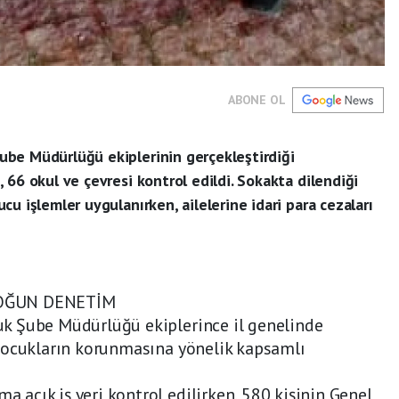
ABONE OL
be Müdürlüğü ekiplerinin gerçekleştirdiği
 66 okul ve çevresi kontrol edildi. Sokakta dilendiği
u işlemler uygulanırken, ailelerine idari para cezaları
YOĞUN DENETİM
k Şube Müdürlüğü ekiplerince il genelinde
çocukların korunmasına yönelik kapsamlı
açık iş yeri kontrol edilirken, 580 kişinin Genel