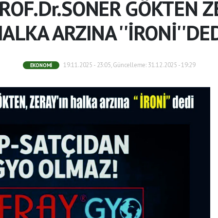
ROF.Dr.SONER GÖKTEN Z
ALKA ARZINA ''İRONİ''DE
19.11.2025 - 23:05, Güncelleme: 31.12.2025 - 19:29
EKONOMI