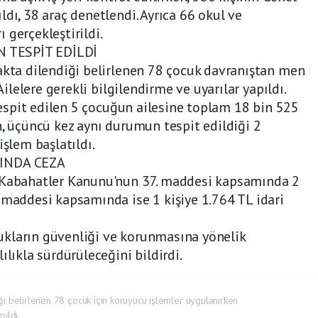
dı, 38 araç denetlendi. Ayrıca 66 okul ve
 gerçekleştirildi.
 TESPİT EDİLDİ
akta dilendiği belirlenen 78 çocuk davranıştan men
 Ailelere gerekli bilgilendirme ve uyarılar yapıldı.
 tespit edilen 5 çocuğun ailesine toplam 18 bin 525
n, üçüncü kez aynı durumun tespit edildiği 2
işlem başlatıldı.
INDA CEZA
ı Kabahatler Kanunu'nun 37. maddesi kapsamında 2
 maddesi kapsamında ise 1 kişiye 1.764 TL idari
kların güvenliği ve korunmasına yönelik
ılıkla sürdürüleceğini bildirdi.
iği belirlenen 78 çocuk için koruyucu işlemler uygulanırken
pıldı.