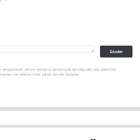
Gönder
e yenigolcuk.com sitesine yaptığınız yorumunuzla ilgili doğrudan veya dolaylı tüm
mlardan site yönetimi hiçbir şekilde sorumlu tutulamaz.