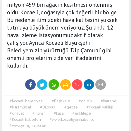
milyon 459 bin ağacın kesilmesi önlenmiş
oldu. Kocaeli, doğasıyla çok değerli bir bölge.
Bu nedenle ilimizdeki hava kalitesini yüksek
tutmaya büyük önem veriyoruz. Şu anda 12
hava izleme istasyonumuz aktif olarak
çalışıyor. Ayrıca Kocaeli Büyükşehir
Belediyemizin yürüttüğü ‘Dip Çamuru’ gibi
önemli projelerimiz de var” ifadelerini
kullandı.
#Kocaeli belediyesi
#Başiskele
#gölcük
#kartepe
#Karamürsel
#Dilovası
#gebze
#Kocaeli valiliği
#cinayet
#intihar
#kaza
#eriklitepe
#Kocaeli haberleri
#www.kocaeliyenihaber.com
#www.yenigolcuk.com