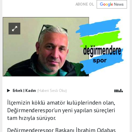
ABONE OL
Erkek
|
Kadın
(Haberi Sesli Oku)
İlçemizin köklü amatör kulüplerinden olan,
Değirmenderespor’un yeni yapılan süreçleri
tam hızıyla sürüyor.
Değirmenderespor Başkanı İbrahim Odabaş