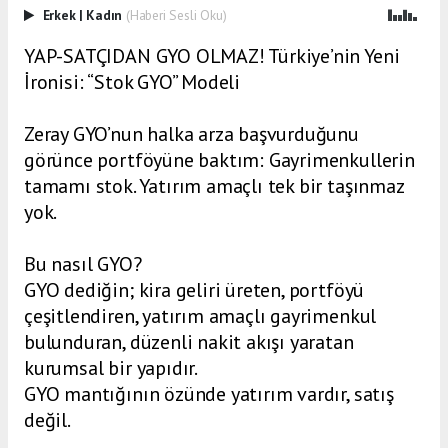
Erkek
|
Kadın
(Haberi Sesli Oku)
YAP-SATÇIDAN GYO OLMAZ! Türkiye’nin Yeni
İronisi: “Stok GYO” Modeli
Zeray GYO’nun halka arza başvurduğunu
görünce portföyüne baktım: Gayrimenkullerin
tamamı stok. Yatırım amaçlı tek bir taşınmaz
yok.
Bu nasıl GYO?
GYO dediğin; kira geliri üreten, portföyü
çeşitlendiren, yatırım amaçlı gayrimenkul
bulunduran, düzenli nakit akışı yaratan
kurumsal bir yapıdır.
GYO mantığının özünde yatırım vardır, satış
değil.