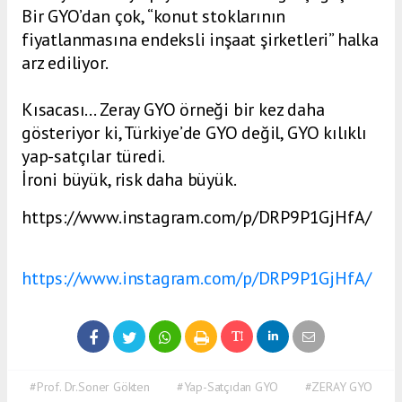
Bir GYO’dan çok, “konut stoklarının
fiyatlanmasına endeksli inşaat şirketleri” halka
arz ediliyor.
Kısacası… Zeray GYO örneği bir kez daha
gösteriyor ki, Türkiye’de GYO değil, GYO kılıklı
yap-satçılar türedi.
İroni büyük, risk daha büyük.
https://www.instagram.com/p/DRP9P1GjHfA/
https://www.instagram.com/p/DRP9P1GjHfA/
#Prof. Dr.Soner Gökten
#Yap-Satçıdan GYO
#ZERAY GYO