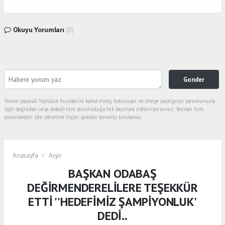
Okuyu Yorumları
(0)
Gonder
Yorum yazarak Topluluk Kuralları’nı kabul etmiş bulunuyor ve siteye yaptığınız yorumunuzla
ilgili doğrudan veya dolaylı tüm sorumluluğu tek başınıza üstleniyorsunuz. Yazılan tüm
yorumlardan site yönetimi hiçbir şekilde sorumlu tutulamaz.
Anasayfa
Arşiv
BAŞKAN ODABAŞ
DEĞİRMENDERELİLERE TEŞEKKÜR
ETTİ ''HEDEFİMİZ ŞAMPİYONLUK'
DEDİ..