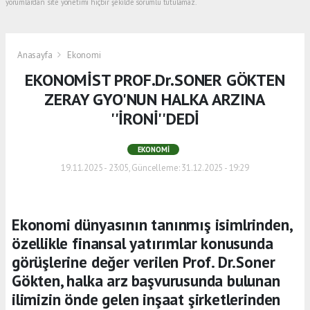
yorumlardan site yönetimi hiçbir şekilde sorumlu tutulamaz.
Anasayfa
Ekonomi
EKONOMİST PROF.Dr.SONER GÖKTEN
ZERAY GYO'NUN HALKA ARZINA
''İRONİ''DEDİ
EKONOMI
19.11.2025 - 23:05, Güncelleme: 31.12.2025 - 19:29
Ekonomi dünyasının tanınmış isimlrinden,
özellikle finansal yatırımlar konusunda
görüşlerine değer verilen Prof. Dr.Soner
Gökten, halka arz başvurusunda bulunan
ilimizin önde gelen inşaat şirketlerinden