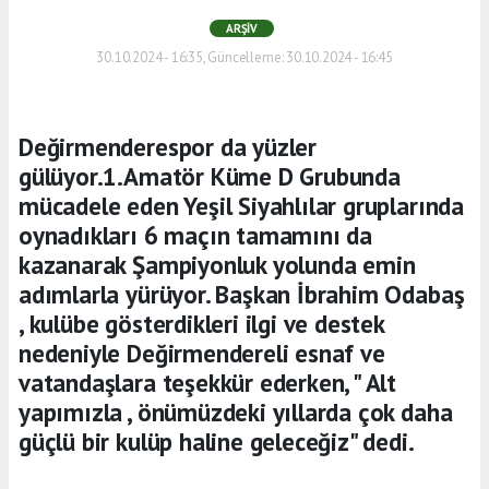
ARŞIV
30.10.2024 - 16:35, Güncelleme: 30.10.2024 - 16:45
Değirmenderespor da yüzler
gülüyor.1.Amatör Küme D Grubunda
mücadele eden Yeşil Siyahlılar gruplarında
oynadıkları 6 maçın tamamını da
kazanarak Şampiyonluk yolunda emin
adımlarla yürüyor. Başkan İbrahim Odabaş
, kulübe gösterdikleri ilgi ve destek
nedeniyle Değirmendereli esnaf ve
vatandaşlara teşekkür ederken, " Alt
yapımızla , önümüzdeki yıllarda çok daha
güçlü bir kulüp haline geleceğiz" dedi.