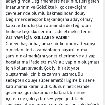
adaylığımda Değirmendere halkının, ileri gelen
insanlarının ve Gölcükte ki çok sevdiğim
çevrelerinde olumlu bakmasından dolayı
Değirmenderespor başkanlığına aday olmayı
kabul ettim. Başkan olmamda desteği olan
herkese teşekkürlerimi ifade etmek isterim.
‘ALT YAPI İÇİN KOLLARI SIVADIK’
Göreve başlar başlamaz bir kulübün alt yapışı
olmadan ileriki zamanlarda başarılı olma
şansının olmadığını yöneticilerime ve alt yapı
hocalarıma ifade ettim. Ve alt yapının oluşması
için kolları sıvadık. Çok iyi bir alt yapı
oluşturmak için bize zaman lazımdı. Bu
sebepten dolayı süper amatör ligine bir sene
katılmama kararı aldık. Bunun neticesinde
gecemizi gündüzümüze katarak bir sene
içerisinde çok iyi bir seviyeye geldik. Bu
seviyeye ulaşmamızda emeği geçen çok değerli