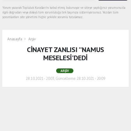
Yorum yazarak Topluluk Kuralları’nı kabul etmiş bulunuyor ve siteye yaptığınız yorumunuzla
ilgili doğrudan veya dolaylı tüm sorumluluğu tek başınıza üstleniyorsunuz. Yazılan tüm
yorumlardan site yönetimi hiçbir şekilde sorumlu tutulamaz.
Anasayfa
Arşiv
CİNAYET ZANLISI ''NAMUS
MESELESİ'DEDİ
ARŞIV
28.10.2021 - 20:03, Güncelleme: 28.10.2021 - 20:09
Eski eşini öldürdükten sonra cesedi ile
birlikte emniyete giden katil zanlısı Ali
Akbaba savcılığa sevk edildi. Akbaba
emniyet çıkışında "Neden öldürdünüz?"