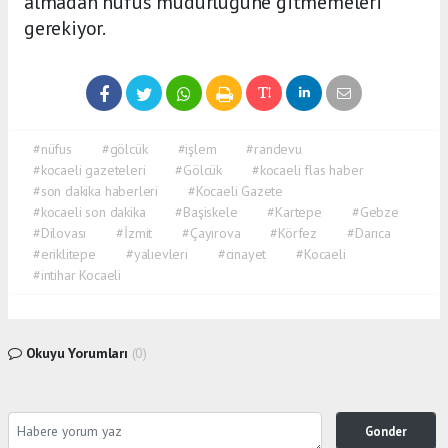
almadan nüfus müdürlüğüne gitmemeleri
gerekiyor.
#nüfus
#gölcük
#işlem
#randevu
#kocaeli gazeteleri
#Gölcük
#kocaeli flas haber
#son dakika haberleri
#Kocaeli Gazete
#kocaeli son dakika
#Başiskele
#Kartepe
#Gebze
#Dilovası
#İzmit
#Çayırova
#Körfez
#Darıca
#eriklitepe
#yalıevleri
#cinayet
#Kocaeli
#intihar Kocaeli
Okuyu Yorumları
(0)
Gonder