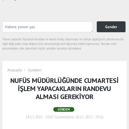
Gonder
Yorum yazarak Topluluk Kuralları’nı kabul etmiş bulunuyor ve siteye yaptığınız yorumunuzla
ilgili doğrudan veya dolaylı tüm sorumluluğu tek başınıza üstleniyorsunuz. Yazılan tüm
yorumlardan site yönetimi hiçbir şekilde sorumlu tutulamaz.
Anasayfa
Gündem
NUFÜS MÜDÜRLÜĞÜNDE CUMARTESİ
İŞLEM YAPACAKLARIN RANDEVU
ALMASI GEREKİYOR
GÜNDEM
18.11.2022 - 20:07, Güncelleme: 18.11.2022 - 20:16