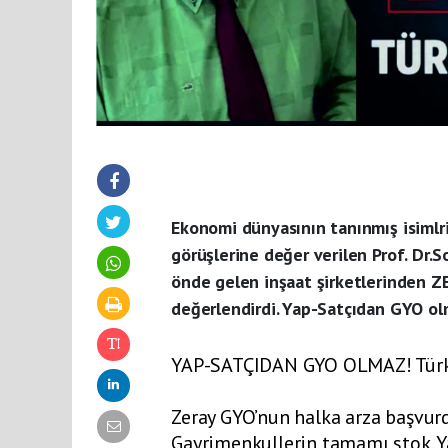
Ekonomi dünyasının tanınmış isimlri
görüşlerine değer verilen Prof. Dr.
önde gelen inşaat şirketlerinden Z
değerlendirdi. Yap-Satçıdan GYO olm
YAP-SATÇIDAN GYO OLMAZ! Türkiye
Zeray GYO’nun halka arza başvu
Gayrimenkullerin tamamı stok. Ya