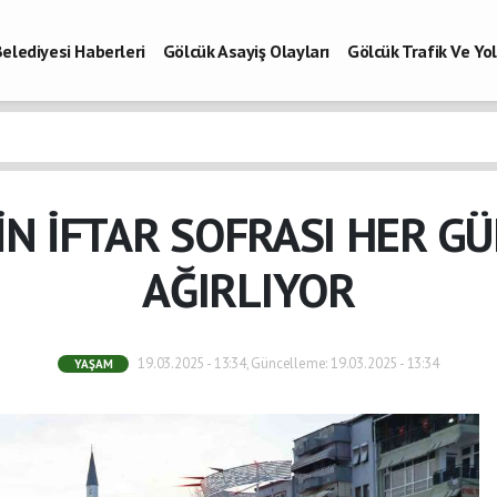
elediyesi Haberleri
Gölcük Asayiş Olayları
Gölcük Trafik Ve Y
Vefatlar
Son Dakika Kocaeli
Gölcükspor Haberleri
Kocaeli Büy
aberleri
N İFTAR SOFRASI HER GÜN
AĞIRLIYOR
19.03.2025 - 13:34, Güncelleme: 19.03.2025 - 13:34
YAŞAM