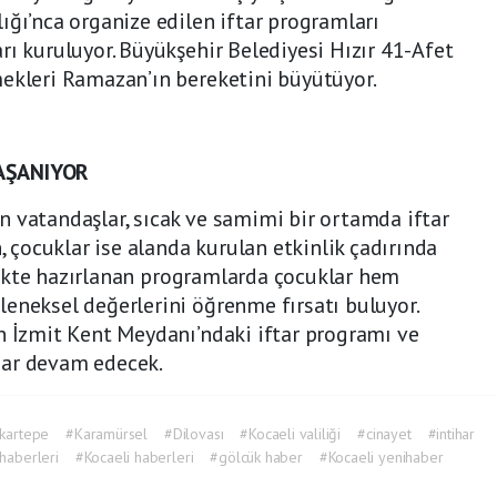
ığı’nca organize edilen iftar programları
rı kuruluyor. Büyükşehir Belediyesi Hızır 41-Afet
mekleri Ramazan’ın bereketini büyütüyor.
YAŞANIYOR
 vatandaşlar, sıcak ve samimi bir ortamda iftar
çocuklar ise alanda kurulan etkinlik çadırında
çerikte hazırlanan programlarda çocuklar hem
eneksel değerlerini öğrenme fırsatı buluyor.
n İzmit Kent Meydanı’ndaki iftar programı ve
dar devam edecek.
kartepe
#Karamürsel
#Dilovası
#Kocaeli valiliği
#cinayet
#intihar
haberleri
#Kocaeli haberleri
#gölcük haber
#Kocaeli yenihaber