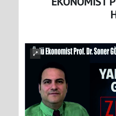
EKONOMİST P
H