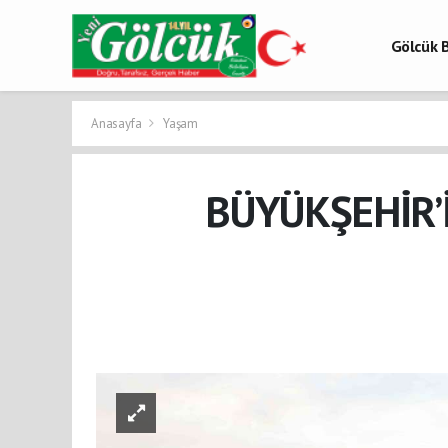
Gölcük B
Gölcük 
Gölcük H
Anasayfa
Yaşam
BÜYÜKŞEHİR’İ