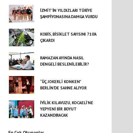
İZMİT'İN YILDIZLARI TÜRİYE
ŞAMPİYONASINA DAMGA VURDU
KOBİS, BİSİKLET SAYISINI 710’A
ÇIKARDI
RAMAZAN AYINDA NASIL
DENGELİ BESLENİLEBİLİR?
“ÜÇ JOKERLİ KONKEN”
BERLİN’DE SAHNE ALIYOR
İYİLİK KILAVUZU, KOCAELİ’NE
YEPYENİ BİR BOYUT
KAZANDIRACAK
En Çok Okunanlar