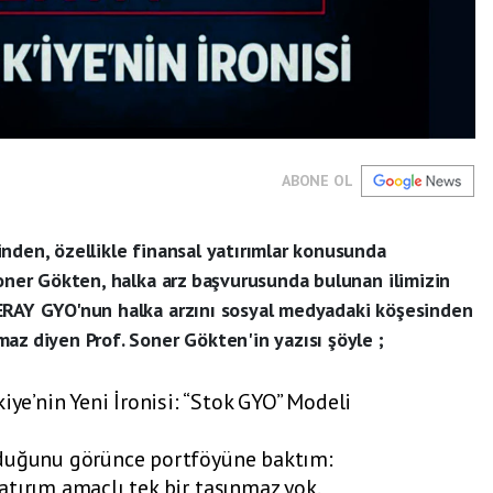
ABONE OL
nden, özellikle finansal yatırımlar konusunda
Soner Gökten, halka arz başvurusunda bulunan ilimizin
ERAY GYO'nun halka arzını sosyal medyadaki köşesinden
az diyen Prof. Soner Gökten'in yazısı şöyle ;
’nin Yeni İronisi: “Stok GYO” Modeli
rduğunu görünce portföyüne baktım:
tırım amaçlı tek bir taşınmaz yok.