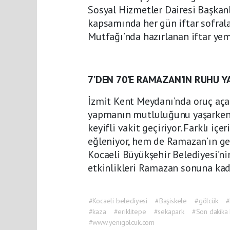
Sosyal Hizmetler Dairesi Başkanl
kapsamında her gün iftar sofrala
Mutfağı’nda hazırlanan iftar ye
7’DEN 70’E RAMAZAN’IN RUHU 
İzmit Kent Meydanı’nda oruç açan
yapmanın mutluluğunu yaşarken, 
keyifli vakit geçiriyor. Farklı i
eğleniyor, hem de Ramazan’ın gel
Kocaeli Büyükşehir Belediyesi’ni
etkinlikleri Ramazan sonuna ka
#Kocaeli belediyesi
#Başiskele
#gölcük
#
#kaza
#eriklitepe
#sekapark
#Son dakika 
#www.yenigolcuk.com