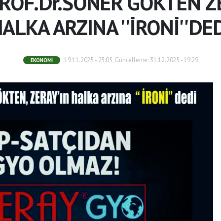
ROF.Dr.SONER GÖKTEN Z
ALKA ARZINA ''İRONİ''DE
19.11.2025 - 23:05, Güncelleme: 31.12.2025 - 19:29
EKONOMI