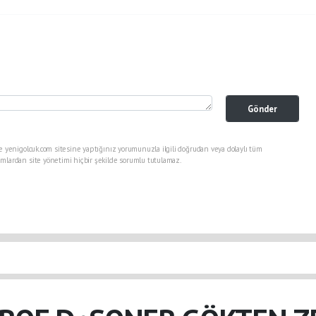
Gönder
e yenigolcuk.com sitesine yaptığınız yorumunuzla ilgili doğrudan veya dolaylı tüm
mlardan site yönetimi hiçbir şekilde sorumlu tutulamaz.