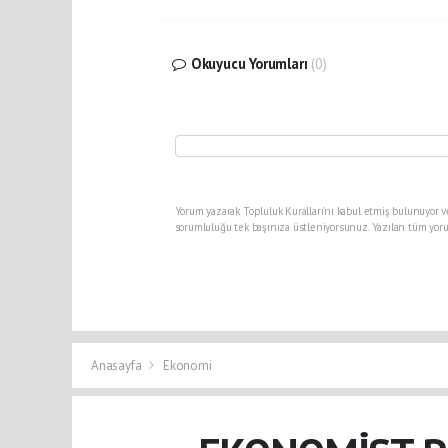
Okuyucu Yorumları
(0)
Yorum yazarak Topluluk Kuralları’nı kabul etmiş bulunuyor v
sorumluluğu tek başınıza üstleniyorsunuz. Yazılan tüm yoru
Anasayfa
Ekonomi