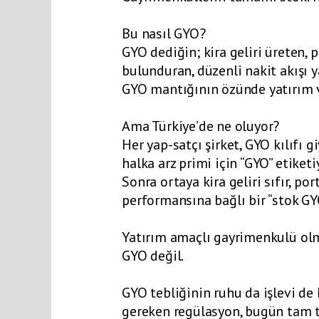
Bu nasıl GYO?
GYO dediğin; kira geliri üreten,
bulunduran, düzenli nakit akışı y
GYO mantığının özünde yatırım va
Ama Türkiye’de ne oluyor?
Her yap-satçı şirket, GYO kılıfı g
halka arz primi için “GYO” etiketi
Sonra ortaya kira geliri sıfır, p
performansına bağlı bir “stok GY
Yatırım amaçlı gayrimenkulü olm
GYO değil.
GYO tebliğinin ruhu da işlevi de 
gereken regülasyon, bugün tam te