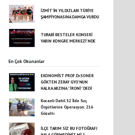
İZMİT'İN YILDIZLARI TÜRİYE
ŞAMPİYONASINA DAMGA VURDU
TURABİ BESTELER KONSERİ
YARIN KONGRE MERKEZİ'NDE
En Çok Okunanlar
EKONOMİST PROF.Dr.SONER
GÖKTEN ZERAY GYO'NUN
HALKA ARZINA ''İRONİ''DEDİ
Kocaeli Dahil 52 İlde Suç
Örgütlerine Operasyon: 216
Gözaltı
İLÇE TARIM SİZ BU FOTOĞRAFI
HALA GÖRMEDİNİZ Mİ ?