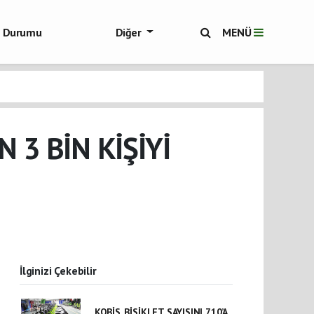
ol Durumu
Diğer
MENÜ
ükşehir Haberleri
 3 BİN KİŞİYİ
İlginizi Çekebilir
KOBİS, BİSİKLET SAYISINI 710’A