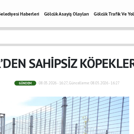
elediyesi Haberleri
Gölcük Asayiş Olayları
Gölcük Trafik Ve Y
Vefatlar
Son Dakika Kocaeli
Gölcükspor Haberleri
Kocaeli Büy
aberleri
’DEN SAHİPSİZ KÖPEKLER
08.05.2026 - 16:27, Güncelleme: 08.05.2026 - 16:27
GÜNDEM