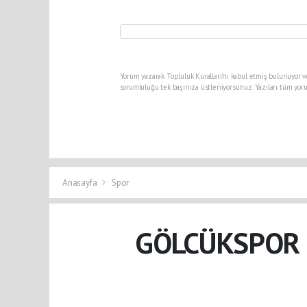
Yorum yazarak Topluluk Kuralları’nı kabul etmiş bulunuyor v
sorumluluğu tek başınıza üstleniyorsunuz. Yazılan tüm yoru
Anasayfa
Spor
GÖLCÜKSPOR 