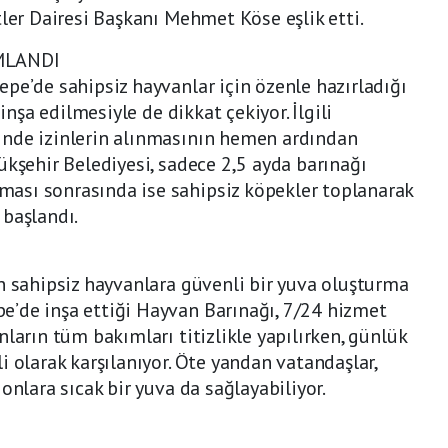
tler Dairesi Başkanı Mehmet Köse eşlik etti.
AMLANDI
pe’de sahipsiz hayvanlar için özenle hazırladığı
inşa edilmesiyle de dikkat çekiyor. İlgili
inde izinlerin alınmasının hemen ardından
ükşehir Belediyesi, sadece 2,5 ayda barınağı
ası sonrasında ise sahipsiz köpekler toplanarak
 başlandı.
n sahipsiz hayvanlara güvenli bir yuva oluşturma
’de inşa ettiği Hayvan Barınağı, 7/24 hizmet
ların tüm bakımları titizlikle yapılırken, günlük
 olarak karşılanıyor. Öte yandan vatandaşlar,
onlara sıcak bir yuva da sağlayabiliyor.