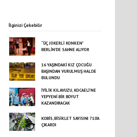
İlginizi Çekebilir
“ÜÇ JOKERLİ KONKEN”
BERLİN’DE SAHNE ALIYOR
16 YAŞINDAKİ KIZ ÇOCUĞU
BAŞINDAN VURULMUŞ HALDE
BULUNDU
İYİLİK KILAVUZU, KOCAELİ’NE
YEPYENİ BİR BOYUT
KAZANDIRACAK
KOBİS, BİSİKLET SAYISINI 710’A
ÇIKARDI