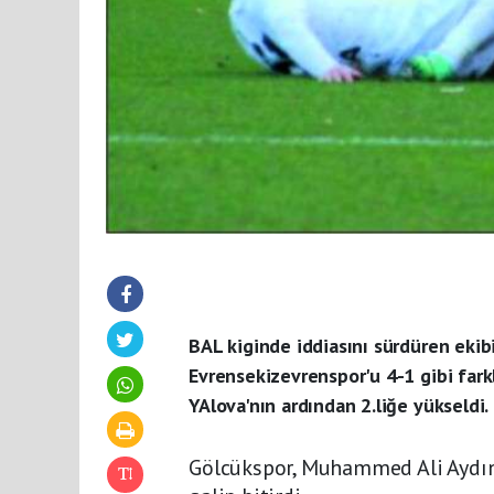
BAL kiginde iddiasını sürdüren ekib
Evrensekizevrenspor'u 4-1 gibi farkl
YAlova'nın ardından 2.liğe yükseldi.
Gölcükspor, Muhammed Ali Aydın'ın