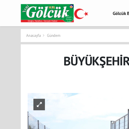
Gölcük B
Gölcük 
Gölcük H
Anasayfa
Gündem
BÜYÜKŞEHİR