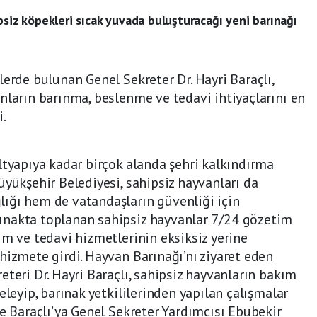
psiz köpekleri sıcak yuvada buluşturacağı yeni barınağı
lerde bulunan Genel Sekreter Dr. Hayri Baraçlı,
nların barınma, beslenme ve tedavi ihtiyaçlarını en
i.
ltyapıya kadar birçok alanda şehri kalkındırma
üyükşehir Belediyesi, sahipsiz hayvanları da
ığı hem de vatandaşların güvenliği için
ınakta toplanan sahipsiz hayvanlar 7/24 gözetim
ım ve tedavi hizmetlerinin eksiksiz yerine
hizmete girdi. Hayvan Barınağı’nı ziyaret eden
teri Dr. Hayri Baraçlı, sahipsiz hayvanların bakım
eleyip, barınak yetkililerinden yapılan çalışmalar
de Baraçlı’ya Genel Sekreter Yardımcısı Ebubekir