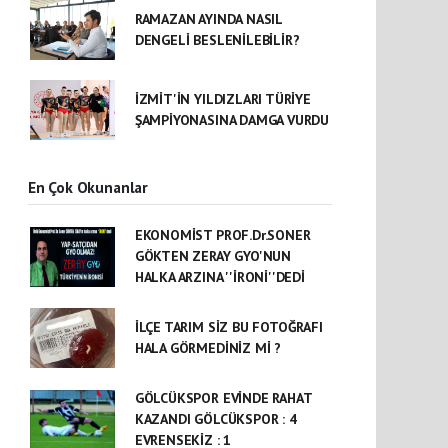
RAMAZAN AYINDA NASIL
DENGELİ BESLENİLEBİLİR?
İZMİT'İN YILDIZLARI TÜRİYE
ŞAMPİYONASINA DAMGA VURDU
En Çok Okunanlar
EKONOMİST PROF.Dr.SONER
GÖKTEN ZERAY GYO'NUN
HALKA ARZINA ''İRONİ''DEDİ
İLÇE TARIM SİZ BU FOTOĞRAFI
HALA GÖRMEDİNİZ Mİ ?
GÖLCÜKSPOR EVİNDE RAHAT
KAZANDI GÖLCÜKSPOR : 4
EVRENSEKİZ : 1