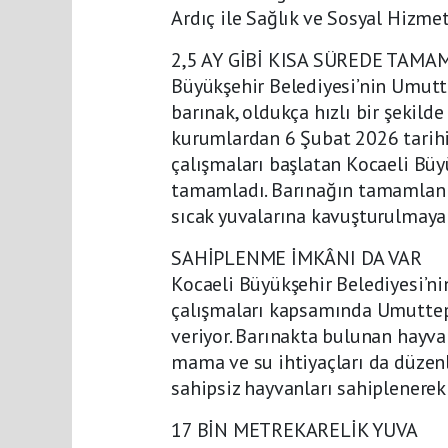
Ardıç ile Sağlık ve Sosyal Hizme
2,5 AY GİBİ KISA SÜREDE TAM
Büyükşehir Belediyesi’nin Umutte
barınak, oldukça hızlı bir şekilde 
kurumlardan 6 Şubat 2026 tarih
çalışmaları başlatan Kocaeli Büy
tamamladı. Barınağın tamamlanm
sıcak yuvalarına kavuşturulmaya
SAHİPLENME İMKÂNI DA VAR
Kocaeli Büyükşehir Belediyesi’ni
çalışmaları kapsamında Umuttepe
veriyor. Barınakta bulunan hayvan
mama ve su ihtiyaçları da düzenli
sahipsiz hayvanları sahiplenerek 
17 BİN METREKARELİK YUVA