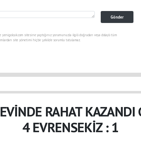
Gönder
e yenigolcuk.com sitesine yaptığınız yorumunuzla ilgili doğrudan veya dolaylı tüm
mlardan site yönetimi hiçbir şekilde sorumlu tutulamaz.
EVİNDE RAHAT KAZANDI 
4 EVRENSEKİZ : 1