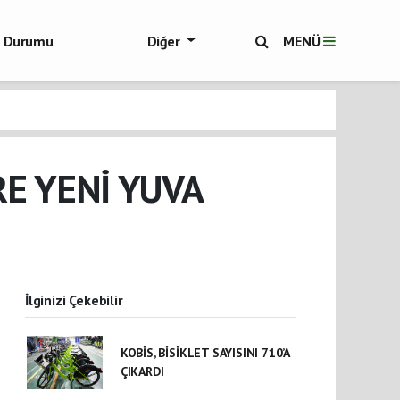
ol Durumu
Diğer
MENÜ
ükşehir Haberleri
E YENİ YUVA
İlginizi Çekebilir
KOBİS, BİSİKLET SAYISINI 710’A
ÇIKARDI