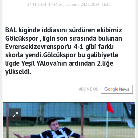
24.11.2024 - 14:34, Güncelleme: 24.11.2024 - 16:11
BAL kiginde iddiasını sürdüren ekibimiz
Gölcükspor , ligin son sırasında bulunan
Evrensekizevrenspor'u 4-1 gibi farklı
skorla yendi.Gölcükspor bu galibiyetle
ligde Yeşil YAlova'nın ardından 2.liğe
yükseldi.
ABONE OL