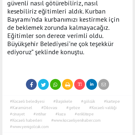
güvenli nasıl götürebiliriz, nasıl
kesebiliriz eğitimleri aldık. Kurban
Bayramı’nda kurbanımızı kestirmek için
de beklemek zorunda kalmayacağız.
Eğitimler son derece verimli oldu.
Büyükşehir Belediyesi’ne çok teşekkür
ediyoruz” şeklinde konuştu.
#Kocaeli belediyesi
#Başiskele
#gölcük
#kartepe
#Karamürsel
#Dilovası
#gebze
#Kocaeli valiliği
#cinayet
#intihar
#kaza
#eriklitepe
#Kocaeli haberleri
#www.kocaeliyenihaber.com
#www.yenigolcuk.com