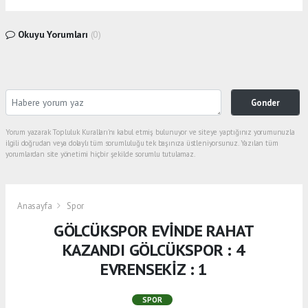
Okuyu Yorumları
(0)
Gonder
Yorum yazarak Topluluk Kuralları’nı kabul etmiş bulunuyor ve siteye yaptığınız yorumunuzla
ilgili doğrudan veya dolaylı tüm sorumluluğu tek başınıza üstleniyorsunuz. Yazılan tüm
yorumlardan site yönetimi hiçbir şekilde sorumlu tutulamaz.
Anasayfa
Spor
GÖLCÜKSPOR EVİNDE RAHAT
KAZANDI GÖLCÜKSPOR : 4
EVRENSEKİZ : 1
SPOR