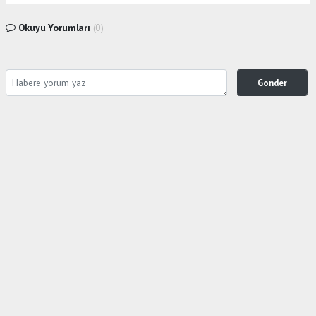
Okuyu Yorumları
(0)
Gonder
Yorum yazarak Topluluk Kuralları’nı kabul etmiş bulunuyor ve siteye yaptığınız yorumunuzla
ilgili doğrudan veya dolaylı tüm sorumluluğu tek başınıza üstleniyorsunuz. Yazılan tüm
yorumlardan site yönetimi hiçbir şekilde sorumlu tutulamaz.
Anasayfa
Ekonomi
EKONOMİST PROF.Dr.SONER GÖKTEN
ZERAY GYO'NUN HALKA ARZINA
''İRONİ''DEDİ
EKONOMI
19.11.2025 - 23:05, Güncelleme: 31.12.2025 - 19:29