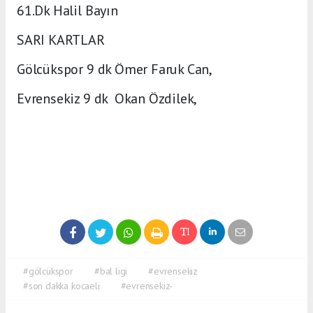
61.Dk Halil Bayın
SARI KARTLAR
Gölcükspor 9 dk Ömer Faruk Can,
Evrensekiz 9 dk Okan Özdilek,
#gölcükspor
#bal ligi
#evrensekiz
#son dakka kocaeli
#evrensekiz-