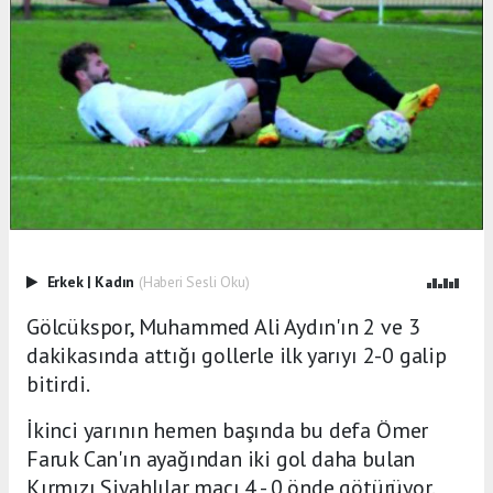
Erkek
|
Kadın
(Haberi Sesli Oku)
Gölcükspor, Muhammed Ali Aydın'ın 2 ve 3
dakikasında attığı gollerle ilk yarıyı 2-0 galip
bitirdi.
İkinci yarının hemen başında bu defa Ömer
Faruk Can'ın ayağından iki gol daha bulan
Kırmızı Siyahlılar maçı 4 - 0 önde götürüyor.