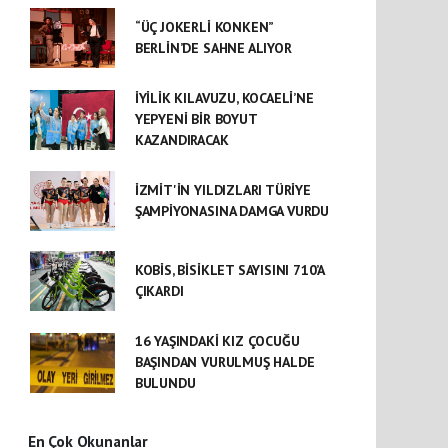
“ÜÇ JOKERLİ KONKEN”
BERLİN’DE SAHNE ALIYOR
İYİLİK KILAVUZU, KOCAELİ’NE
YEPYENİ BİR BOYUT
KAZANDIRACAK
İZMİT'İN YILDIZLARI TÜRİYE
ŞAMPİYONASINA DAMGA VURDU
KOBİS, BİSİKLET SAYISINI 710’A
ÇIKARDI
16 YAŞINDAKİ KIZ ÇOCUĞU
BAŞINDAN VURULMUŞ HALDE
BULUNDU
En Çok Okunanlar