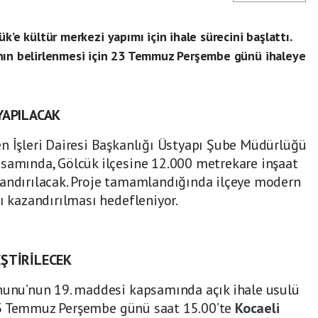
k’e kültür merkezi yapımı için ihale sürecini başlattı.
nın belirlenmesi için 23 Temmuz Perşembe günü ihaleye
YAPILACAK
n İşleri Dairesi Başkanlığı Üstyapı Şube Müdürlüğü
psamında, Gölcük ilçesine 12.000 metrekare inşaat
zandırılacak. Proje tamamlandığında ilçeye modern
ı kazandırılması hedefleniyor.
ŞTİRİLECEK
anunu’nun 19. maddesi kapsamında açık ihale usulü
r, 23 Temmuz Perşembe günü saat 15.00’te
Kocaeli