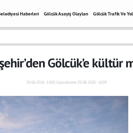
elediyesi Haberleri
Gölcük Asayiş Olayları
Gölcük Trafik Ve Y
Vefatlar
Son Dakika Kocaeli
Gölcükspor Haberleri
Kocaeli Büy
aberleri
ehir’den Gölcük’e kültür 
30.06.2026 - 10:03, Güncelleme: 30.06.2026 - 10:03