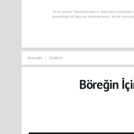
Yorum yazarak Topluluk Kuralları’nı kabul etmiş bulunuyor v
sorumluluğu tek başınıza üstleniyorsunuz. Yazılan tüm yoru
Anasayfa
Gündem
Böreğin İçi