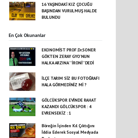
16 YAŞINDAKİ KIZ ÇOCUĞU
BAŞINDAN VURULMUŞ HALDE
BULUNDU
En Çok Okunanlar
EKONOMİST PROF.Dr.SONER
GÖKTEN ZERAY GYO'NUN
HALKA ARZINA ''İRONİ''DEDİ
İLÇE TARIM SİZ BU FOTOĞRAFI
HALA GÖRMEDİNİZ Mİ ?
GÖLCÜKSPOR EVİNDE RAHAT
KAZANDI GÖLCÜKSPOR : 4
EVRENSEKİZ : 1
Böreğin İçinden Kıl Çıktığını
İddia Ederek Sosyal Medyada