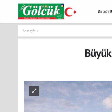
Gölcük B
Gölcük 
Gölcük H
Anasayfa
Büyükş