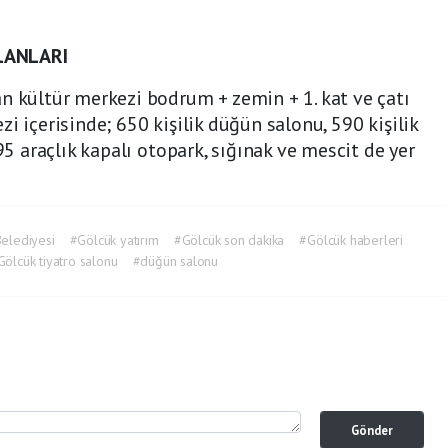
LANLARI
n kültür merkezi bodrum + zemin + 1. kat ve çatı
i içerisinde; 650 kişilik düğün salonu, 590 kişilik
95 araçlık kapalı otopark, sığınak ve mescit de yer
Belediyesi
#Gölcük yatırım
#Gölcük son dakika
#Gölcük haberleri
Gölcük tiyatro salonu
#düğün salonu
Gönder