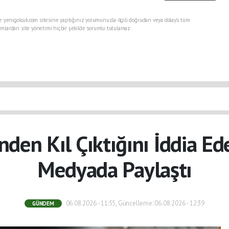
e yenigolcuk.com sitesine yaptığınız yorumunuzla ilgili doğrudan veya dolaylı tüm
mlardan site yönetimi hiçbir şekilde sorumlu tutulamaz.
nden Kıl Çıktığını İddia E
Medyada Paylaştı
06.08.2026 - 11:55, Güncelleme: 06.08.2026 - 12:39
GÜNDEM