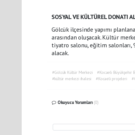
SOSYAL VE KÜLTÜREL DONATI A
Gölcük ilçesinde yapımı planlana
arasından oluşacak. Kültür merkez
tiyatro salonu, eğitim salonları, 
alacak.
#Gölcük Kültür Merkezi
#Kocaeli Büyükşehir 
#kültür merkezi ihalesi
#Kocaeli projeleri
#
Okuyucu Yorumları
(0)