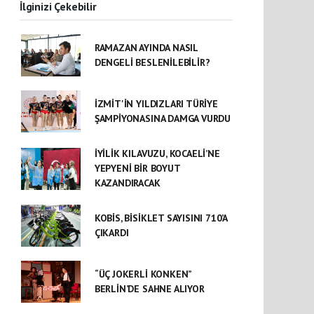
İlginizi Çekebilir
RAMAZAN AYINDA NASIL
DENGELİ BESLENİLEBİLİR?
İZMİT'İN YILDIZLARI TÜRİYE
ŞAMPİYONASINA DAMGA VURDU
İYİLİK KILAVUZU, KOCAELİ’NE
YEPYENİ BİR BOYUT
KAZANDIRACAK
KOBİS, BİSİKLET SAYISINI 710’A
ÇIKARDI
“ÜÇ JOKERLİ KONKEN”
BERLİN’DE SAHNE ALIYOR