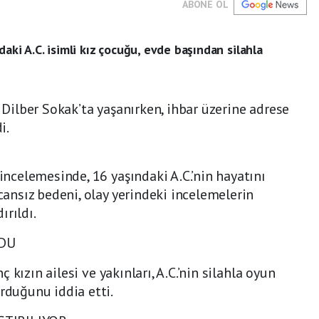
ABONE OL
aki A.C. isimli kız çocuğu, evde başından silahla
, Dilber Sokak’ta yaşanırken, ihbar üzerine adrese
i.
 incelemesinde, 16 yaşındaki A.C.’nin hayatını
 cansız bedeni, olay yerindeki incelemelerin
ırıldı.
DU
nç kızın ailesi ve yakınları, A.C.’nin silahla oyun
rduğunu iddia etti.