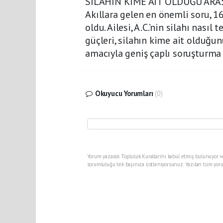
SİLAHIN KİME AİT OLDUĞU ARA
Akıllara gelen en önemli soru, 1
oldu. Ailesi, A.C.’nin silahı nasıl
güçleri, silahın kime ait olduğu
amacıyla geniş çaplı soruşturma 
Okuyucu Yorumları
(0)
Yorum yazarak Topluluk Kuralları’nı kabul etmiş bulunuyor v
sorumluluğu tek başınıza üstleniyorsunuz. Yazılan tüm yoru