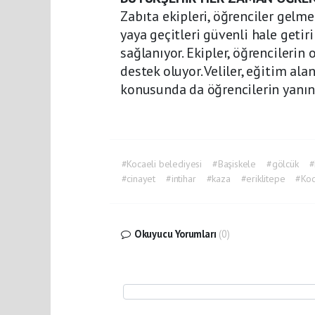
Zabıta ekipleri, öğrenciler gelm
yaya geçitleri güvenli hale getir
sağlanıyor. Ekipler, öğrencilerin
destek oluyor. Veliler, eğitim al
konusunda da öğrencilerin yanınd
#Kocaeli belediyesi
#Başiskele
#gölcük
#
#cinayet
#intihar
#kaza
#eriklitepe
#Koc
Okuyucu Yorumları
(0)