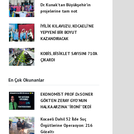
Dr. Kunak’tan Büyükşehir’in
projelerine tam not
İYİLİK KILAVUZU, KOCAELİ’NE
YEPYENİ BİR BOYUT
KAZANDIRACAK
KOBİS, BİSİKLET SAYISINI 710’A
ÇIKARDI
En Çok Okunanlar
EKONOMİST PROF.Dr.SONER
GÖKTEN ZERAY GYO'NUN
HALKA ARZINA ''İRONİ''DEDİ
Kocaeli Dahil 52 İlde Suç
Örgütlerine Operasyon: 216
Gözaltı