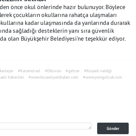
eden önce okul önlerinde hazır bulunuyor. Böylece
ilerek çocukların okullarına rahatça ulaşmaları
 okullarına kadar ulaşmasında da yanlarında durarak
anında sağladığı desteklerin yanı sıra güvenlik
a olan Büyükşehir Belediyesi’ne teşekkür ediyor.
kartepe
#Karamürsel
#Dilovası
#gebze
#Kocaeli valiliği
aeli haberleri
#www.kocaeliyenihaber.com
#www.yenigolcuk.com
Gönder