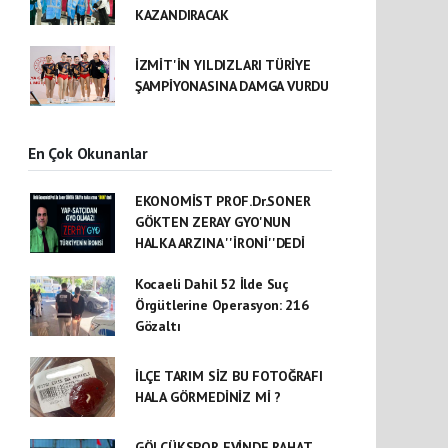
KAZANDIRACAK
İZMİT'İN YILDIZLARI TÜRİYE
ŞAMPİYONASINA DAMGA VURDU
En Çok Okunanlar
EKONOMİST PROF.Dr.SONER
GÖKTEN ZERAY GYO'NUN
HALKA ARZINA ''İRONİ''DEDİ
Kocaeli Dahil 52 İlde Suç
Örgütlerine Operasyon: 216
Gözaltı
İLÇE TARIM SİZ BU FOTOĞRAFI
HALA GÖRMEDİNİZ Mİ ?
GÖLCÜKSPOR EVİNDE RAHAT