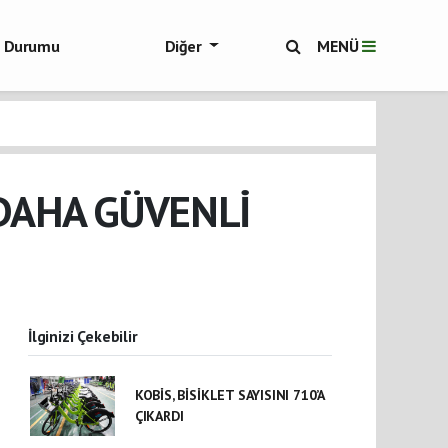
ol Durumu
Diğer
MENÜ
ükşehir Haberleri
 DAHA GÜVENLİ
İlginizi Çekebilir
KOBİS, BİSİKLET SAYISINI 710’A
ÇIKARDI