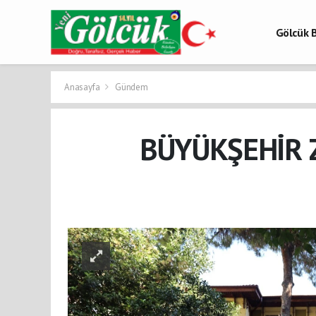
Gölcük B
Gölcük 
Gölcük H
Anasayfa
Gündem
BÜYÜKŞEHİR Z