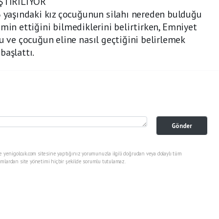
ŞTIRILIYOR
6 yaşındaki kız çocuğunun silahı nereden bulduğu
 temin ettiğini bilmediklerini belirtirken, Emniyet
nu ve çocuğun eline nasıl geçtiğini belirlemek
başlattı.
Gönder
e yenigolcuk.com sitesine yaptığınız yorumunuzla ilgili doğrudan veya dolaylı tüm
mlardan site yönetimi hiçbir şekilde sorumlu tutulamaz.