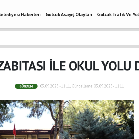
elediyesi Haberleri
Gölcük Asayiş Olayları
Gölcük Trafik Ve Y
Vefatlar
Son Dakika Kocaeli
Gölcükspor Haberleri
Kocaeli Büy
aberleri
ABITASI İLE OKUL YOLU
03.09.2025 - 11:11, Güncelleme: 03.09.2025 - 11:11
GÜNDEM