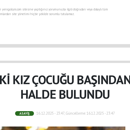
e yenigolcuk.com sitesine yaptığınız yorumunuzla ilgili doğrudan veya dolaylı tüm
mlardan site yönetimi hiçbir şekilde sorumlu tutulamaz.
Kİ KIZ ÇOCUĞU BAŞIND
HALDE BULUNDU
16.12.2025 - 23:47, Güncelleme: 16.12.2025 - 23:47
ASAYIŞ