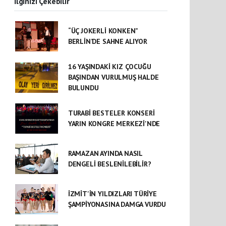
İlginizi Çekebilir
“ÜÇ JOKERLİ KONKEN”
BERLİN’DE SAHNE ALIYOR
16 YAŞINDAKİ KIZ ÇOCUĞU
BAŞINDAN VURULMUŞ HALDE
BULUNDU
TURABİ BESTELER KONSERİ
YARIN KONGRE MERKEZİ'NDE
RAMAZAN AYINDA NASIL
DENGELİ BESLENİLEBİLİR?
İZMİT'İN YILDIZLARI TÜRİYE
ŞAMPİYONASINA DAMGA VURDU