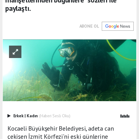
paylaştı.
ABONE OL
Erkek
|
Kadın
(Haberi Sesli Oku)
Kocaeli Büyükşehir Belediyesi, adeta can
çekişen İzmit Körfezi’ni eski günlerine