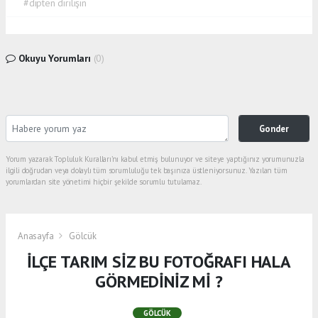
#dipten dirilişin
Okuyu Yorumları
(0)
Gonder
Yorum yazarak Topluluk Kuralları’nı kabul etmiş bulunuyor ve siteye yaptığınız yorumunuzla
ilgili doğrudan veya dolaylı tüm sorumluluğu tek başınıza üstleniyorsunuz. Yazılan tüm
yorumlardan site yönetimi hiçbir şekilde sorumlu tutulamaz.
Anasayfa
Gölcük
İLÇE TARIM SİZ BU FOTOĞRAFI HALA
GÖRMEDİNİZ Mİ ?
GÖLCÜK