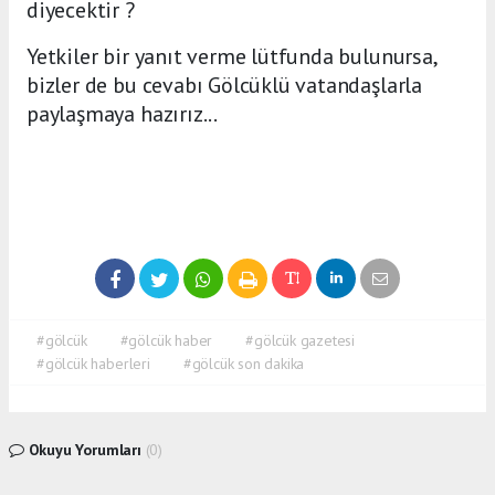
diyecektir ?
Yetkiler bir yanıt verme lütfunda bulunursa,
bizler de bu cevabı Gölcüklü vatandaşlarla
paylaşmaya hazırız...
#gölcük
#gölcük haber
#gölcük gazetesi
#gölcük haberleri
#gölcük son dakika
Okuyu Yorumları
(0)