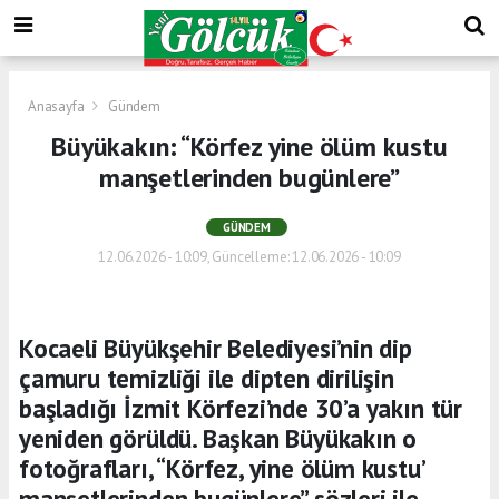
Anasayfa
Gündem
Büyükakın: “Körfez yine ölüm kustu
manşetlerinden bugünlere”
GÜNDEM
12.06.2026 - 10:09, Güncelleme: 12.06.2026 - 10:09
Kocaeli Büyükşehir Belediyesi’nin dip
çamuru temizliği ile dipten dirilişin
başladığı İzmit Körfezi’nde 30’a yakın tür
yeniden görüldü. Başkan Büyükakın o
fotoğrafları, “Körfez, yine ölüm kustu’
manşetlerinden bugünlere” sözleri ile