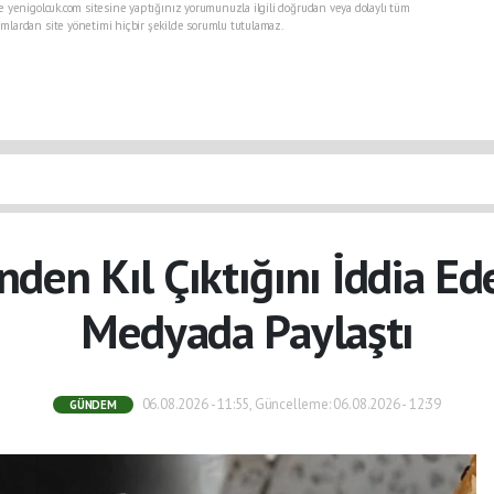
e yenigolcuk.com sitesine yaptığınız yorumunuzla ilgili doğrudan veya dolaylı tüm
mlardan site yönetimi hiçbir şekilde sorumlu tutulamaz.
nden Kıl Çıktığını İddia E
Medyada Paylaştı
06.08.2026 - 11:55, Güncelleme: 06.08.2026 - 12:39
GÜNDEM