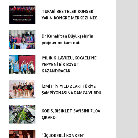
TURABİ BESTELER KONSERİ
YARIN KONGRE MERKEZİ'NDE
Dr. Kunak’tan Büyükşehir’in
projelerine tam not
İYİLİK KILAVUZU, KOCAELİ’NE
YEPYENİ BİR BOYUT
KAZANDIRACAK
İZMİT'İN YILDIZLARI TÜRİYE
ŞAMPİYONASINA DAMGA VURDU
KOBİS, BİSİKLET SAYISINI 710’A
ÇIKARDI
“ÜÇ JOKERLİ KONKEN”