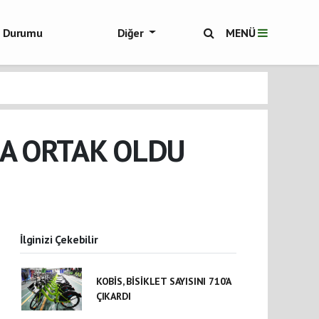
ol Durumu
Diğer
MENÜ
ükşehir Haberleri
NA ORTAK OLDU
İlginizi Çekebilir
KOBİS, BİSİKLET SAYISINI 710’A
ÇIKARDI