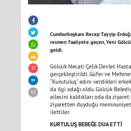
Cumhurbaşkanı Recep Tayyip Erdoğan 
resmen faaliyete geçen, Yeni Gölcü
geldi.
Gölcük Necati Çelik Devlet Hast
gerçekleştirildi. Güfer ve Mehmet
“Kurutuluş” adını verdikleri erk
da ilgi odağı oldu. Gölcük Beledi
ailesini kaldıkları oda da ziyaret
ziyaretten duyduğu memnuniyeti d
ilettiler.
KURTULUŞ BEBEĞE DUA ETTİ