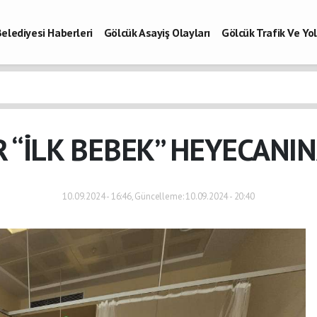
elediyesi Haberleri
Gölcük Asayiş Olayları
Gölcük Trafik Ve Y
Vefatlar
Son Dakika Kocaeli
Gölcükspor Haberleri
Kocaeli Büy
aberleri
 “İLK BEBEK” HEYECANI
10.09.2024 - 16:46, Güncelleme: 10.09.2024 - 20:40