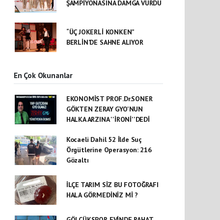
ŞAMPİYONASINA DAMGA VURDU
“ÜÇ JOKERLİ KONKEN”
BERLİN’DE SAHNE ALIYOR
En Çok Okunanlar
EKONOMİST PROF.Dr.SONER
GÖKTEN ZERAY GYO'NUN
HALKA ARZINA ''İRONİ''DEDİ
Kocaeli Dahil 52 İlde Suç
Örgütlerine Operasyon: 216
Gözaltı
İLÇE TARIM SİZ BU FOTOĞRAFI
HALA GÖRMEDİNİZ Mİ ?
GÖLCÜKSPOR EVİNDE RAHAT