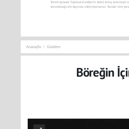
Yorum yazarak Topluluk Kuralları’nı kabul etmiş bulunuyor v
sorumluluğu tek başınıza üstleniyorsunuz. Yazılan tüm yoru
Anasayfa
Gündem
Böreğin İçi