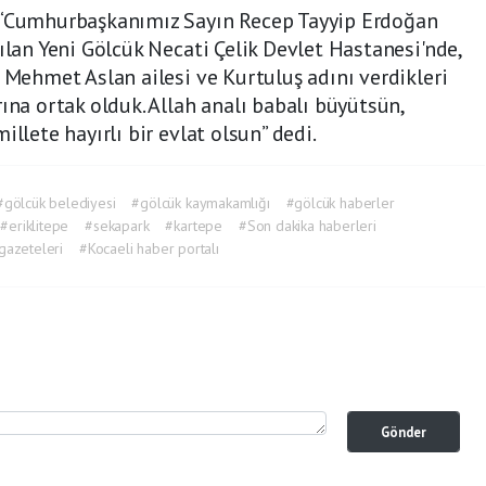
, “Cumhurbaşkanımız Sayın Recep Tayyip Erdoğan
ılan Yeni Gölcük Necati Çelik Devlet Hastanesi'nde,
e Mehmet Aslan ailesi ve Kurtuluş adını verdikleri
ına ortak olduk. Allah analı babalı büyütsün,
llete hayırlı bir evlat olsun” dedi.
#gölcük belediyesi
#gölcük kaymakamlığı
#gölcük haberler
#eriklitepe
#sekapark
#kartepe
#Son dakika haberleri
gazeteleri
#Kocaeli haber portalı
Gönder