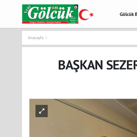
Gölcük B
Gölcük 
Gölcük H
Anasayfa
BAŞKAN SEZER