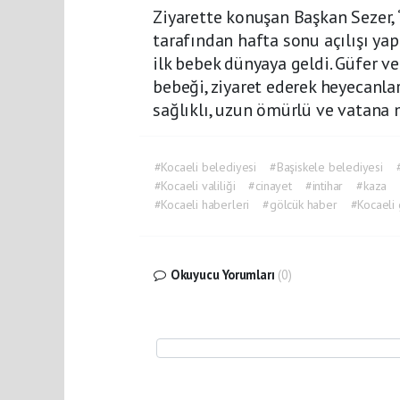
Ziyarette konuşan Başkan Sezer
tarafından hafta sonu açılışı yap
ilk bebek dünyaya geldi. Güfer v
bebeği, ziyaret ederek heyecanlar
sağlıklı, uzun ömürlü ve vatana mi
#Kocaeli belediyesi
#Başiskele belediyesi
#Kocaeli valiliği
#cinayet
#intihar
#kaza
#Kocaeli haberleri
#gölcük haber
#Kocaeli 
Okuyucu Yorumları
(0)