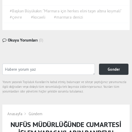
#Başkan Büyükakın: “Marmara için herkes elini taşın altına koymalı”
#çevre
#kocaeli
#marmara denizi
Okuyu Yorumları
(0)
Gonder
Yorum yazarak Topluluk Kuralları’nı kabul etmiş bulunuyor ve siteye yaptığınız yorumunuzla
ilgili doğrudan veya dolaylı tüm sorumluluğu tek başınıza üstleniyorsunuz. Yazılan tüm
yorumlardan site yönetimi hiçbir şekilde sorumlu tutulamaz.
Anasayfa
Gündem
NUFÜS MÜDÜRLÜĞÜNDE CUMARTESİ