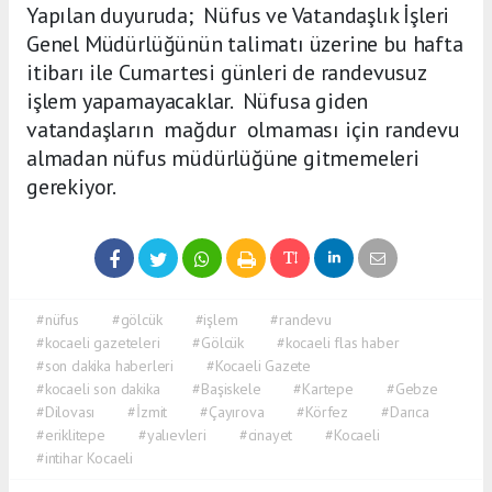
Yapılan duyuruda; Nüfus ve Vatandaşlık İşleri
Genel Müdürlüğünün talimatı üzerine bu hafta
itibarı ile Cumartesi günleri de randevusuz
işlem yapamayacaklar. Nüfusa giden
vatandaşların mağdur olmaması için randevu
almadan nüfus müdürlüğüne gitmemeleri
gerekiyor.
#nüfus
#gölcük
#işlem
#randevu
#kocaeli gazeteleri
#Gölcük
#kocaeli flas haber
#son dakika haberleri
#Kocaeli Gazete
#kocaeli son dakika
#Başiskele
#Kartepe
#Gebze
#Dilovası
#İzmit
#Çayırova
#Körfez
#Darıca
#eriklitepe
#yalıevleri
#cinayet
#Kocaeli
#intihar Kocaeli