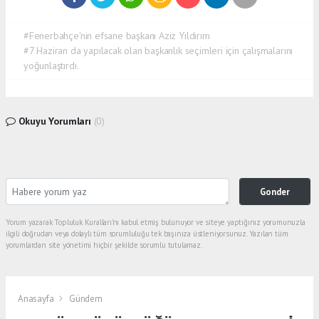
#Fenerbahçe'nin efsane başkanı Aziz Yıldırım
#7 Haziran da yapılacak olan başkanlık seçimleri için çalışmalarını
yoğunlaştırdı.
Okuyu Yorumları
(0)
Gonder
Yorum yazarak Topluluk Kuralları’nı kabul etmiş bulunuyor ve siteye yaptığınız yorumunuzla
ilgili doğrudan veya dolaylı tüm sorumluluğu tek başınıza üstleniyorsunuz. Yazılan tüm
yorumlardan site yönetimi hiçbir şekilde sorumlu tutulamaz.
Anasayfa
Gündem