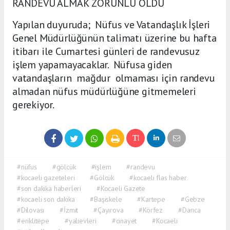
RANDEVU ALMAK ZORUNLU OLDU
Yapılan duyuruda; Nüfus ve Vatandaşlık İşleri
Genel Müdürlüğünün talimatı üzerine bu hafta
itibarı ile Cumartesi günleri de randevusuz
işlem yapamayacaklar. Nüfusa giden
vatandaşların mağdur olmaması için randevu
almadan nüfus müdürlüğüne gitmemeleri
gerekiyor.
#nüfus
#gölcük
#işlem
#randevu
#kocaeli gazeteleri
#Gölcük
#kocaeli flas haber
#son dakika haberleri
#Kocaeli Gazete
#kocaeli son dakika
#Başiskele
#Kartepe
#Gebze
#Dilovası
#İzmit
#Çayırova
#Körfez
#Darıca
#eriklitepe
#yalıevleri
#cinayet
#Kocaeli