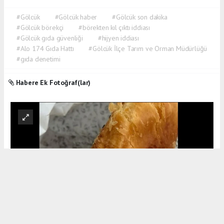
#Gölcük
#Gölcük haber
#Gölcük son dakika
#Gölcük börekçi
#börekten kıl çıktı iddiası
#Gölcük gıda güvenliği
#hijyen iddiası
#Alo 174 Gıda Hattı
#Gölcük İlçe Tarım ve Orman Müdürlüğü
#gıda denetimi
Habere Ek Fotoğraf(lar)