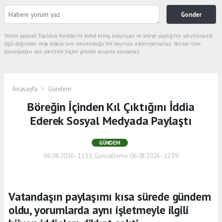
Gonder
Yorum yazarak Topluluk Kuralları’nı kabul etmiş bulunuyor ve siteye yaptığınız yorumunuzla
ilgili doğrudan veya dolaylı tüm sorumluluğu tek başınıza üstleniyorsunuz. Yazılan tüm
yorumlardan site yönetimi hiçbir şekilde sorumlu tutulamaz.
Anasayfa
Gündem
Böreğin İçinden Kıl Çıktığını İddia
Ederek Sosyal Medyada Paylaştı
GÜNDEM
06.08.2026 - 11:55, Güncelleme: 06.08.2026 - 12:39
Vatandaşın paylaşımı kısa sürede gündem
oldu, yorumlarda aynı işletmeyle ilgili