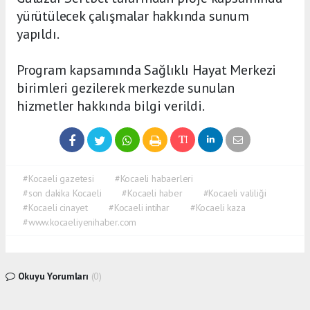
yürütülecek çalışmalar hakkında sunum
yapıldı.
Program kapsamında Sağlıklı Hayat Merkezi
birimleri gezilerek merkezde sunulan
hizmetler hakkında bilgi verildi.
#Kocaeli gazetesi
#Kocaeli habaerleri
#son dakika Kocaeli
#Kocaeli haber
#Kocaeli valiliği
#Kocaeli cinayet
#Kocaeli intihar
#Kocaeli kaza
#www.kocaeliyenihaber.com
Okuyu Yorumları
(0)