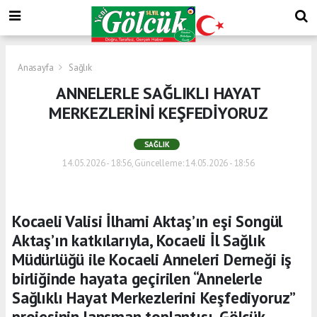
Anasayfa
Sağlık
ANNELERLE SAĞLIKLI HAYAT
MERKEZLERİNİ KEŞFEDİYORUZ
SAĞLIK
14.05.2026 - 18:56, Güncelleme: 14.05.2026 - 18:56
Kocaeli Valisi İlhami Aktaş’ın eşi Songül
Aktaş’ın katkılarıyla, Kocaeli İl Sağlık
Müdürlüğü ile Kocaeli Anneleri Derneği iş
birliğinde hayata geçirilen “Annelerle
Sağlıklı Hayat Merkezlerini Keşfediyoruz”
projesinin lansman toplantısı, Gölcük