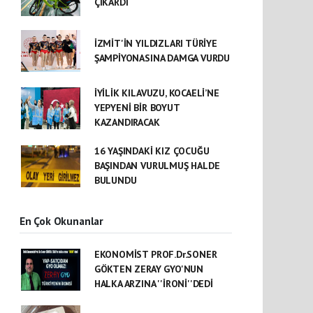
ÇIKARDI
İZMİT'İN YILDIZLARI TÜRİYE
ŞAMPİYONASINA DAMGA VURDU
İYİLİK KILAVUZU, KOCAELİ’NE
YEPYENİ BİR BOYUT
KAZANDIRACAK
16 YAŞINDAKİ KIZ ÇOCUĞU
BAŞINDAN VURULMUŞ HALDE
BULUNDU
En Çok Okunanlar
EKONOMİST PROF.Dr.SONER
GÖKTEN ZERAY GYO'NUN
HALKA ARZINA ''İRONİ''DEDİ