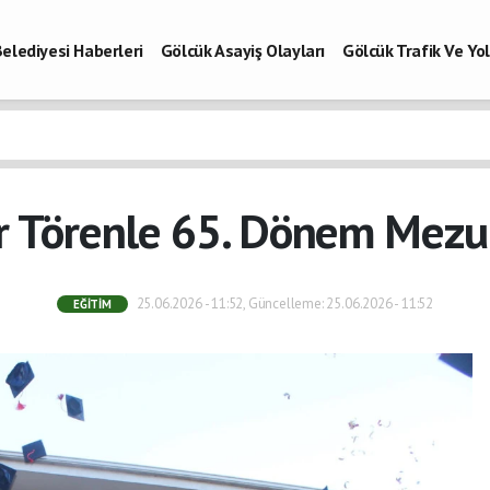
elediyesi Haberleri
Gölcük Asayiş Olayları
Gölcük Trafik Ve Y
Vefatlar
Son Dakika Kocaeli
Gölcükspor Haberleri
Kocaeli Büy
aberleri
r Törenle 65. Dönem Mezun
25.06.2026 - 11:52, Güncelleme: 25.06.2026 - 11:52
EĞITIM