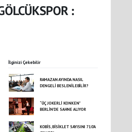
GÖLCÜKSPOR :
İlginizi Çekebilir
RAMAZAN AYINDA NASIL
DENGELİ BESLENİLEBİLİR?
“ÜÇ JOKERLİ KONKEN”
BERLİN’DE SAHNE ALIYOR
KOBİS, BİSİKLET SAYISINI 710’A