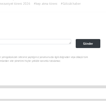
ezuniyet töreni 2026
#kep atma töreni
#Gölcük haber
Gönder
e yenigolcuk.com sitesine yaptığınız yorumunuzla ilgili doğrudan veya dolaylı tüm
mlardan site yönetimi hiçbir şekilde sorumlu tutulamaz.