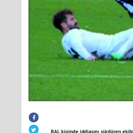
BAL kiginde iddiasını sürdüren ekib