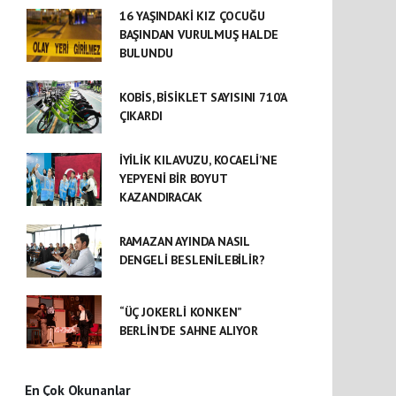
16 YAŞINDAKİ KIZ ÇOCUĞU
BAŞINDAN VURULMUŞ HALDE
BULUNDU
KOBİS, BİSİKLET SAYISINI 710’A
ÇIKARDI
İYİLİK KILAVUZU, KOCAELİ’NE
YEPYENİ BİR BOYUT
KAZANDIRACAK
RAMAZAN AYINDA NASIL
DENGELİ BESLENİLEBİLİR?
“ÜÇ JOKERLİ KONKEN”
BERLİN’DE SAHNE ALIYOR
En Çok Okunanlar