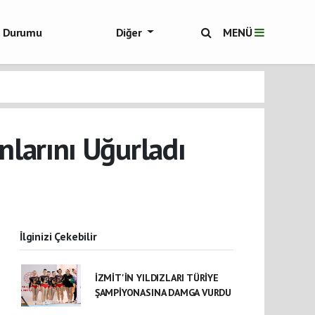
ol Durumu
Diğer
MENÜ
ükşehir Haberleri
larını Uğurladı
İlginizi Çekebilir
İZMİT'İN YILDIZLARI TÜRİYE
ŞAMPİYONASINA DAMGA VURDU