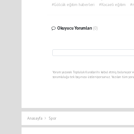
#Gölcük eğitim haberleri
#Kocaeli eğitim
#m
Okuyucu Yorumları
(0)
Yorum yazarak Topluluk Kuralları’nı kabul etmiş bulunuyor v
sorumluluğu tek başınıza üstleniyorsunuz. Yazılan tüm yoru
Anasayfa
Spor