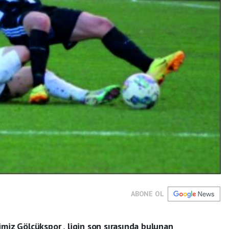
ABONE OL
imiz Gölcükspor , ligin son sırasında bulunan