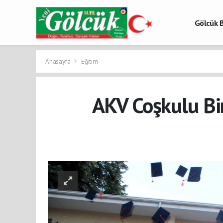
Gölcük B
Gölcük 
Gölcük H
Anasayfa
Eğitim
AKV Coşkulu Bi