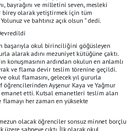
nı, bayrağını ve milletini seven, mesleki
birey olarak yetiştirmek için tüm
Yolunuz ve bahtınız açık olsun ” dedi.
Devredildi
 başarıyla okul birinciliğini göğüsleyen
urla alarak adını mezuniyet kütüğüne çaktı.
’ın konuşmasının ardından okulun en anlamlı
rak ve flama devir teslim törenine geçildi.
ve okul flamasını, gelecek yıl gururla
ıf öğrencilerinden Ayşenur Kaya ve Yağmur
 emanet etti. Kutsal emanetleri teslim alan
 ve flamayı her zaman en yüksekte
ezun olacak öğrenciler sonsuz minnet borçlu
 üzere sahneye çıktı. İlk olarak okul