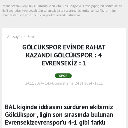
Yorum yazarak Topluluk Kuralları’nı kabul etmiş bulunuyor ve siteye yaptığınız yorumunuzla
ilgili doğrudan veya dolaylı tüm sorumluluğu tek başınıza üstleniyorsunuz. Yazılan tüm
yorumlardan site yönetimi hiçbir şekilde sorumlu tutulamaz.
Anasayfa
Spor
GÖLCÜKSPOR EVİNDE RAHAT
KAZANDI GÖLCÜKSPOR : 4
EVRENSEKİZ : 1
SPOR
24.11.2024 - 14:34, Güncelleme: 24.11.2024 - 16:11
BAL kiginde iddiasını sürdüren ekibimiz
Gölcükspor , ligin son sırasında bulunan
Evrensekizevrenspor'u 4-1 gibi farklı