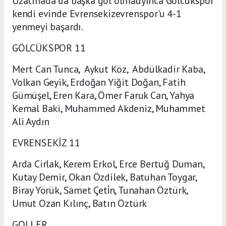
Uzatmada da başka gol olmauyınca Gölcükspor
kendi evinde Evrensekizevrenspor'u 4-1
yenmeyi başardı.
GÖLCÜKSPOR 11
Mert Can Tunca, Aykut Köz, Abdülkadir Kaba,
Volkan Geyik, Erdoğan Yiğit Doğan, Fatih
Gümüşel, Eren Kara, Ömer Faruk Can, Yahya
Kemal Baki, Muhammed Akdeniz, Muhammet
Ali Aydın
EVRENSEKİZ 11
Arda Cirlak, Kerem Erkol, Erce Bertuğ Duman,
Kutay Demir, Okan Özdilek, Batuhan Toygar,
Biray Yörük, Samet Çeti̇n, Tunahan Öztürk,
Umut Ozan Kılınç, Batın Öztürk
GOLLER