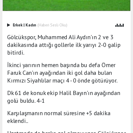
Erkek
|
Kadın
(Haberi Sesli Oku)
Gölcükspor, Muhammed Ali Aydın'ın 2 ve 3
dakikasında attığı gollerle ilk yarıyı 2-0 galip
bitirdi.
İkinci yarının hemen başında bu defa Ömer
Faruk Can'ın ayağından iki gol daha bulan
Kırmızı Siyahlılar maçı 4 - 0 önde götürüyor.
Dk 61 de konuk ekip Halil Bayın'ın ayağından
golü buldu. 4-1
Karşılaşmanın normal süresine +5 dakika
eklendi..