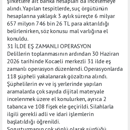
şirketlere ait banka hesapları da incelemeye
alındı. Yapılan tespitlerde, suç örgütünün
hesaplarına yaklaşık 3 aylık süreçte 6 milyar
657 milyon 746 bin 26 TL para aktarıldığı
belirlenirken, söz konusu mal varlığına el
konuldu.
31 İLDE EŞ ZAMANLI OPERASYON
Delillerin toplanmasının ardından 30 Haziran
2026 tarihinde Kocaeli merkezli 31 ilde eş
zamanlı operasyon düzenlendi. Operasyonlarda
118 şüpheli yakalanarak gözaltına alındı.
Şüphelilerin ev ve iş yerlerinde yapılan
aramalarda çok sayıda dijital materyale
incelenmek üzere el konulurken, ayrıca 2
tabanca ve 108 fişek ele geçirildi. Silahlarla
ilgili gerekli adli ve idari işlemlerin
başlatıldığı öğrenildi.
Soruşturmanın çok yönlü olarak sürdüğü