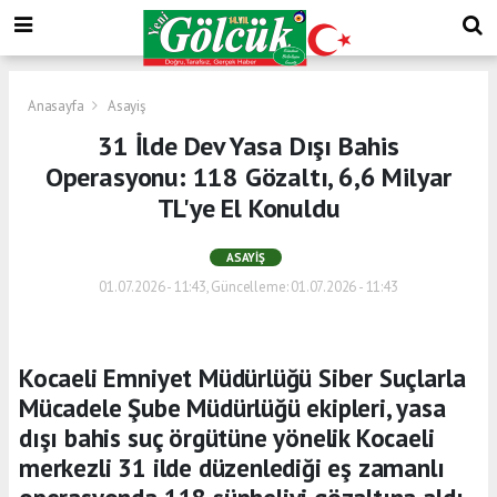
Anasayfa
Asayiş
31 İlde Dev Yasa Dışı Bahis
Operasyonu: 118 Gözaltı, 6,6 Milyar
TL'ye El Konuldu
ASAYIŞ
01.07.2026 - 11:43, Güncelleme: 01.07.2026 - 11:43
Kocaeli Emniyet Müdürlüğü Siber Suçlarla
Mücadele Şube Müdürlüğü ekipleri, yasa
dışı bahis suç örgütüne yönelik Kocaeli
merkezli 31 ilde düzenlediği eş zamanlı