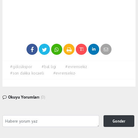
#gölcükspor
#bal ligi
#evrensekiz
#son dakka kocaeli
#evrensekiz-
Okuyu Yorumları
(0)
Gonder
Yorum yazarak Topluluk Kuralları’nı kabul etmiş bulunuyor ve siteye yaptığınız yorumunuzla