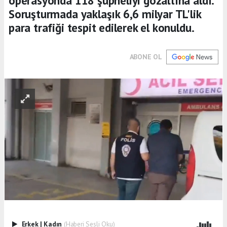
operasyonda 118 şüpheliyi gözaltına aldı.
Soruşturmada yaklaşık 6,6 milyar TL'lik
para trafiği tespit edilerek el konuldu.
ABONE OL
Erkek
|
Kadın
(Haberi Sesli Oku)