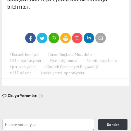
bildirildi.
#Kocaeli Emniyet
#Siber Suçlarla Mücadele
#31 il operasyonu
#yasa dışı kumar
#kripto para bahis
#paravan şirket
#Kocaeli Cumhuriyet Başsavcılığı
#118 gözaltı
#bahis çetesi operasyonu.
Okuyu Yorumları
(0)
Gonder