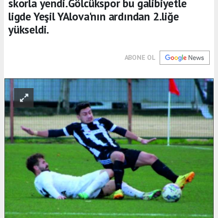
skorla yendi.Gölcükspor bu galibiyetle
ligde Yeşil YAlova'nın ardından 2.liğe
yükseldi.
ABONE OL