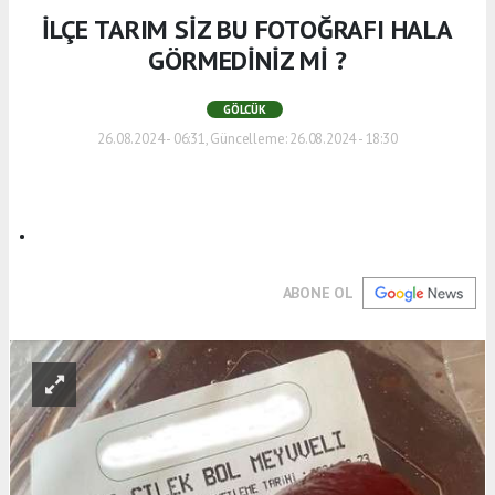
İLÇE TARIM SİZ BU FOTOĞRAFI HALA
GÖRMEDİNİZ Mİ ?
GÖLCÜK
26.08.2024 - 06:31, Güncelleme: 26.08.2024 - 18:30
.
ABONE OL