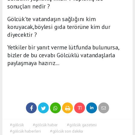
sonuçları nedir ?
Gölcük'te vatandaşın sağlığını kim
koruyacak,böylesi gıda terörüne kim dur
diyecektir ?
Yetkiler bir yanıt verme lütfunda bulunursa,
bizler de bu cevabı Gölcüklü vatandaşlarla
paylaşmaya hazırız...
#gölcük
#gölcük haber
#gölcük gazetesi
#gölcük haberleri
#gölcük son dakika