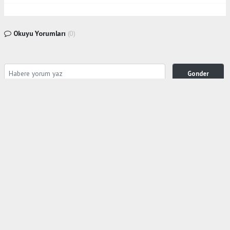
Okuyu Yorumları
(0)
Gonder
Yorum yazarak Topluluk Kuralları’nı kabul etmiş bulunuyor ve siteye yaptığınız yorumunuzla
ilgili doğrudan veya dolaylı tüm sorumluluğu tek başınıza üstleniyorsunuz. Yazılan tüm
yorumlardan site yönetimi hiçbir şekilde sorumlu tutulamaz.
Anasayfa
Gündem
NUFÜS MÜDÜRLÜĞÜNDE CUMARTESİ
İŞLEM YAPACAKLARIN RANDEVU
ALMASI GEREKİYOR
GÜNDEM