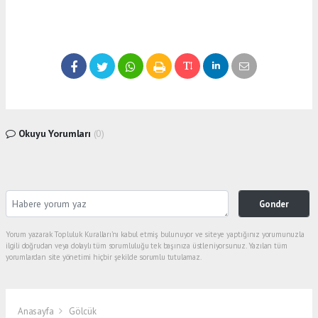
Okuyu Yorumları
(0)
Gonder
Yorum yazarak Topluluk Kuralları’nı kabul etmiş bulunuyor ve siteye yaptığınız yorumunuzla
ilgili doğrudan veya dolaylı tüm sorumluluğu tek başınıza üstleniyorsunuz. Yazılan tüm
yorumlardan site yönetimi hiçbir şekilde sorumlu tutulamaz.
Anasayfa
Gölcük