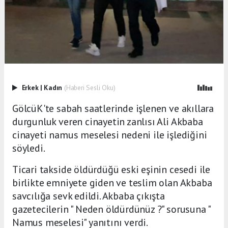
Erkek
|
Kadın
(Haberi Sesli Oku)
GölcüK'te sabah saatlerinde işlenen ve akıllara
durgunluk veren cinayetin zanlısı Ali Akbaba
cinayeti namus meselesi nedeni ile işlediğini
söyledi.
Ticari takside öldürdüğü eski eşinin cesedi ile
birlikte emniyete giden ve teslim olan Akbaba
savcılığa sevk edildi. Akbaba çıkışta
gazetecilerin " Neden öldürdünüz ?" sorusuna "
Namus meselesi" yanıtını verdi.