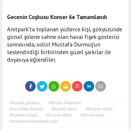
Gecenin Coşkusu Konser ile Tamamlandı
Anıtpark’ta toplanan yüzlerce kişi, gökyüzünde
görsel şölene sahne olan havai fişek gösterisi
sonrasında, solist Mustafa Durmuş’un
seslendirdiği birbirinden güzel şarkılar ile
doyasıya eğlendiler.
#Kocaeli gazetesi
#Kocaeli habaerleri
#son dakika Kocaeli
#Kocaeli haber
#Kocaeli valiliği
#Kocaeli cinayet
#Kocaeli intihar
#Kocaeli kaza
#www.kocaeliyenihaber.com