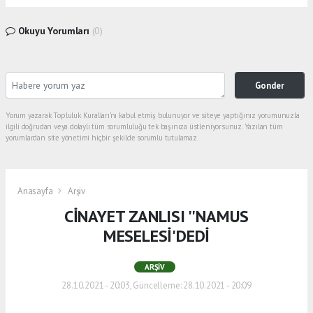
Okuyu Yorumları
(0)
Gonder
Yorum yazarak Topluluk Kuralları’nı kabul etmiş bulunuyor ve siteye yaptığınız yorumunuzla
ilgili doğrudan veya dolaylı tüm sorumluluğu tek başınıza üstleniyorsunuz. Yazılan tüm
yorumlardan site yönetimi hiçbir şekilde sorumlu tutulamaz.
Anasayfa
Arşiv
CİNAYET ZANLISI ''NAMUS
MESELESİ'DEDİ
ARŞIV
28.10.2021 - 20:03, Güncelleme: 28.10.2021 - 20:09