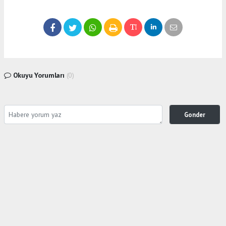
Okuyu Yorumları
(0)
Gonder
Yorum yazarak Topluluk Kuralları’nı kabul etmiş bulunuyor ve siteye yaptığınız yorumunuzla
ilgili doğrudan veya dolaylı tüm sorumluluğu tek başınıza üstleniyorsunuz. Yazılan tüm
yorumlardan site yönetimi hiçbir şekilde sorumlu tutulamaz.
Anasayfa
Arşiv
CİNAYET ZANLISI ''NAMUS
MESELESİ'DEDİ