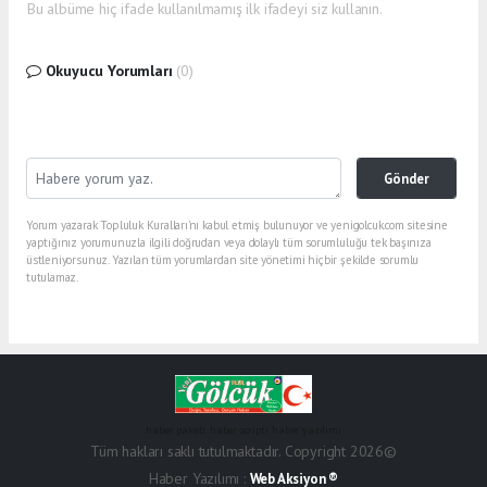
Bu albüme hiç ifade kullanılmamış ilk ifadeyi siz kullanın.
Okuyucu Yorumları
(0)
Gönder
Yorum yazarak Topluluk Kuralları’nı kabul etmiş bulunuyor ve yenigolcuk.com sitesine
yaptığınız yorumunuzla ilgili doğrudan veya dolaylı tüm sorumluluğu tek başınıza
üstleniyorsunuz. Yazılan tüm yorumlardan site yönetimi hiçbir şekilde sorumlu
tutulamaz.
haber paketi
haber scripti
haber yazılımı
Tüm hakları saklı tutulmaktadır. Copyright 2026©
Haber Yazılımı :
Web Aksiyon ®