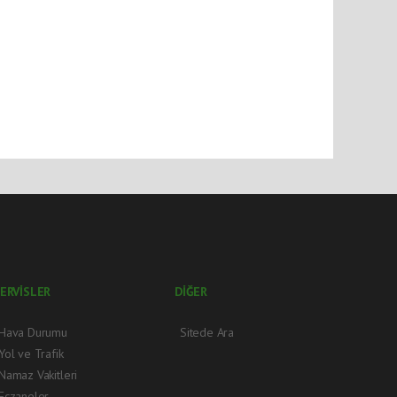
ERVİSLER
DİĞER
Hava Durumu
Sitede Ara
Yol ve Trafik
Namaz Vakitleri
Eczaneler