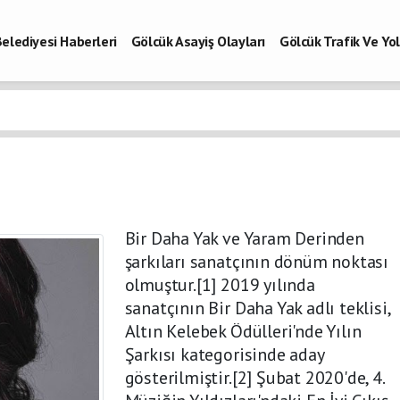
elediyesi Haberleri
Gölcük Asayiş Olayları
Gölcük Trafik Ve Y
Vefatlar
Son Dakika Kocaeli
Gölcükspor Haberleri
Kocaeli Büy
aberleri
Bir Daha Yak ve Yaram Derinden
şarkıları sanatçının dönüm noktası
olmuştur.[1] 2019 yılında
sanatçının Bir Daha Yak adlı teklisi,
Altın Kelebek Ödülleri'nde Yılın
Şarkısı kategorisinde aday
gösterilmiştir.[2] Şubat 2020'de, 4.