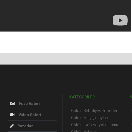
KATEGORİLER
S
Foto Galeri
Gölcük Belediyesi haberleri
Video Galeri
Gölcük Asayiş olayları
Gölcük trafik ve yol durumu
Yazarlar
Gölcük Vefatlar