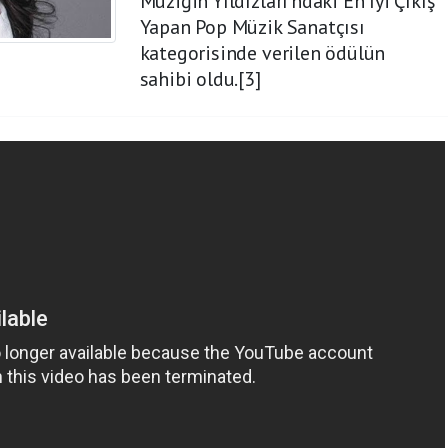
Müziğin Yıldızları'ndaki En İyi Çıkış
Yapan Pop Müzik Sanatçısı
kategorisinde verilen ödülün
sahibi oldu.[3]