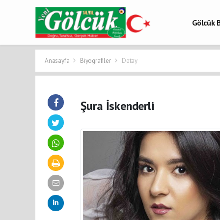
Gölcük B
Gölcük 
Gölcük H
Anasayfa
Biyografiler
Detay
Şura İskenderli