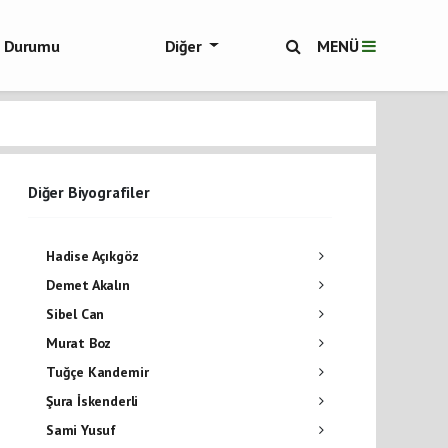
ol Durumu
Diğer
MENÜ
ükşehir Haberleri
Diğer Biyografiler
Hadise Açıkgöz
Demet Akalın
Sibel Can
Murat Boz
Tuğçe Kandemir
Şura İskenderli
Sami Yusuf